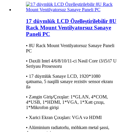
17 düymlük LCD Özelleştirilebilir 8U
Rack Mount Ventilyatorsuz Sənaye
Paneli PC
• 8U Rack Mount Ventilyatorsuz Sənaye Paneli
PC
• Daxili Intel 4/6/8/10/11-ci Nəsil Core i3/i5/i7 U
Seriyası Prosessoru
• 17 düymlük Sənaye LCD, 1920*1080
qətnamə, 5 naqilli sənaye rezistiv sensor ekranı
ilə
• Zəngin Giriş/Çıxışlar: 1*GLAN, 4*COM,
4*USB, 1*HDMI, 1*VGA, 1*Xətt çıxışı,
1*Mikrofon girişi
• Xarici Ekran Çıxışları: VGA və HDMI
• Alüminium radiatorlu, möhkəm metal şassi,