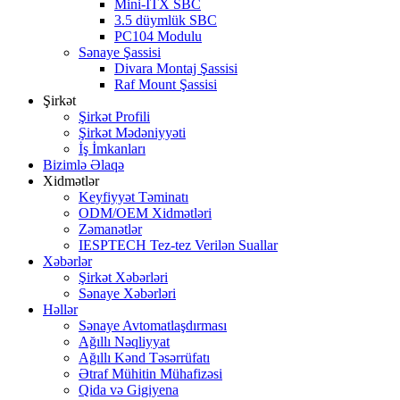
Mini-ITX SBC
3.5 düymlük SBC
PC104 Modulu
Sənaye Şassisi
Divara Montaj Şassisi
Raf Mount Şassisi
Şirkət
Şirkət Profili
Şirkət Mədəniyyəti
İş İmkanları
Bizimlə Əlaqə
Xidmətlər
Keyfiyyət Təminatı
ODM/OEM Xidmətləri
Zəmanətlər
IESPTECH Tez-tez Verilən Suallar
Xəbərlər
Şirkət Xəbərləri
Sənaye Xəbərləri
Həllər
Sənaye Avtomatlaşdırması
Ağıllı Nəqliyyat
Ağıllı Kənd Təsərrüfatı
Ətraf Mühitin Mühafizəsi
Qida və Gigiyena