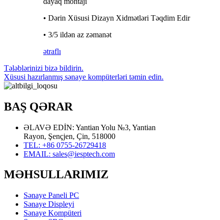
dayaq montajı
• Dərin Xüsusi Dizayn Xidmətləri Təqdim Edir
• 3/5 ildən az zəmanət
ətraflı
Tələblərinizi bizə bildirin.
Xüsusi hazırlanmış sənaye kompüterləri təmin edin.
BAŞ QƏRAR
ƏLAVƏ EDİN: Yantian Yolu №3, Yantian
Rayon, Şençjen, Çin, 518000
TEL: +86 0755-26729418
EMAIL: sales@iesptech.com
MƏHSULLARIMIZ
Sənaye Paneli PC
Sənaye Displeyi
Sənaye Kompüteri