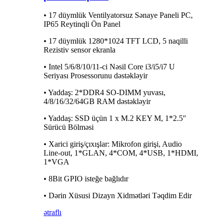
• 17 düymlük Ventilyatorsuz Sənaye Paneli PC,
IP65 Reytinqli Ön Panel
• 17 düymlük 1280*1024 TFT LCD, 5 naqilli
Rezistiv sensor ekranla
• Intel 5/6/8/10/11-ci Nəsil Core i3/i5/i7 U
Seriyası Prosessorunu dəstəkləyir
• Yaddaş: 2*DDR4 SO-DIMM yuvası,
4/8/16/32/64GB RAM dəstəkləyir
• Yaddaş: SSD üçün 1 x M.2 KEY M, 1*2.5″
Sürücü Bölməsi
• Xarici giriş/çıxışlar: Mikrofon girişi, Audio
Line-out, 1*GLAN, 4*COM, 4*USB, 1*HDMI,
1*VGA
• 8Bit GPIO isteğe bağlıdır
• Dərin Xüsusi Dizayn Xidmətləri Təqdim Edir
ətraflı