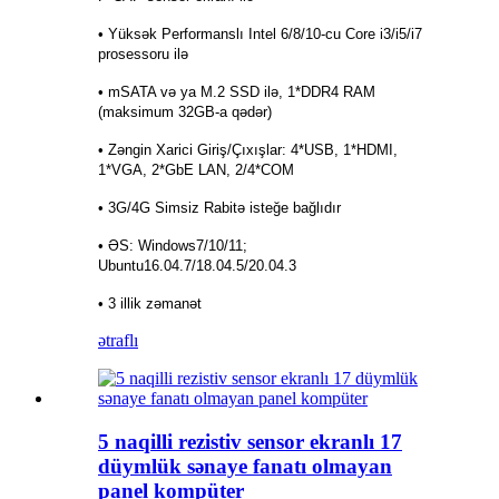
• Yüksək Performanslı Intel 6/8/10-cu Core i3/i5/i7
prosessoru ilə
• mSATA və ya M.2 SSD ilə, 1*DDR4 RAM
(maksimum 32GB-a qədər)
• Zəngin Xarici Giriş/Çıxışlar: 4*USB, 1*HDMI,
1*VGA, 2*GbE LAN, 2/4*COM
• 3G/4G Simsiz Rabitə isteğe bağlıdır
• ƏS: Windows7/10/11;
Ubuntu16.04.7/18.04.5/20.04.3
• 3 illik zəmanət
ətraflı
5 naqilli rezistiv sensor ekranlı 17
düymlük sənaye fanatı olmayan
panel kompüter