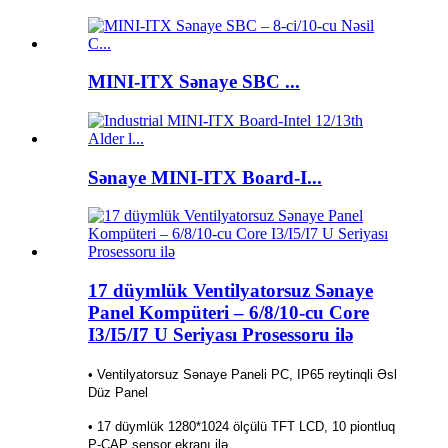
MINI-ITX Sənaye SBC ...
Sənaye MINI-ITX Board-I...
17 düymlük Ventilyatorsuz Sənaye
Panel Kompüteri – 6/8/10-cu Core
I3/I5/I7 U Seriyası Prosessoru ilə
• Ventilyatorsuz Sənaye Paneli PC, IP65 reytinqli Əsl
Düz Panel
• 17 düymlük 1280*1024 ölçülü TFT LCD, 10 piontluq
P-CAP sensor ekranı ilə