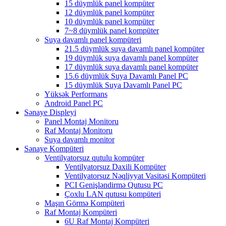
15 düymlük panel kompüter
12 düymlük panel kompüter
10 düymlük panel kompüter
7~8 düymlük panel kompüter
Suya davamlı panel kompüteri
21.5 düymlük suya davamlı panel kompüter
19 düymlük suya davamlı panel kompüter
17 düymlük suya davamlı panel kompüter
15.6 düymlük Suya Davamlı Panel PC
15 düymlük Suya Davamlı Panel PC
Yüksək Performans
Android Panel PC
Sənaye Displeyi
Panel Montaj Monitoru
Raf Montaj Monitoru
Suya davamlı monitor
Sənaye Kompüteri
Ventilyatorsuz qutulu kompüter
Ventilyatorsuz Daxili Kompüter
Ventilyatorsuz Nəqliyyat Vasitəsi Kompüteri
PCI Genişləndirmə Qutusu PC
Çoxlu LAN qutusu kompüteri
Maşın Görmə Kompüteri
Raf Montaj Kompüteri
6U Raf Montaj Kompüteri