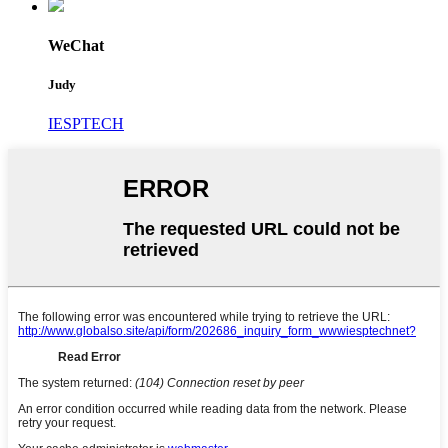
WeChat
Judy
IESPTECH