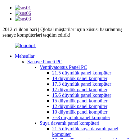
2012-ci ildən bəri | Qlobal müştərilər üçün xüsusi hazırlanmış
sənaye kompüterləri təqdim edirik!
Məhsullar
Sənaye Paneli PC
Ventilyatorsuz Panel PC
21.5 düymlük panel kompüter
19 düymlük panel kompüter
17.3 düymlük panel kompüter
17 düymlük panel kompüter
15.6 düymlük panel kompüter
15 düymlük panel kompüter
12 düymlük panel kompüter
10 düymlük panel kompüter
7~8 düymlük panel kompüter
Suya davamlı panel kompüteri
21.5 düymlük suya davamlı panel
kompüter