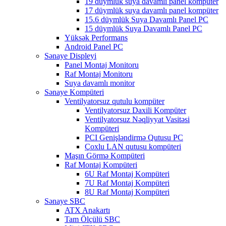
19 düymlük suya davamlı panel kompüter
17 düymlük suya davamlı panel kompüter
15.6 düymlük Suya Davamlı Panel PC
15 düymlük Suya Davamlı Panel PC
Yüksək Performans
Android Panel PC
Sənaye Displeyi
Panel Montaj Monitoru
Raf Montaj Monitoru
Suya davamlı monitor
Sənaye Kompüteri
Ventilyatorsuz qutulu kompüter
Ventilyatorsuz Daxili Kompüter
Ventilyatorsuz Nəqliyyat Vasitəsi
Kompüteri
PCI Genişləndirmə Qutusu PC
Çoxlu LAN qutusu kompüteri
Maşın Görmə Kompüteri
Raf Montaj Kompüteri
6U Raf Montaj Kompüteri
7U Raf Montaj Kompüteri
8U Raf Montaj Kompüteri
Sənaye SBC
ATX Anakartı
Tam Ölçülü SBC