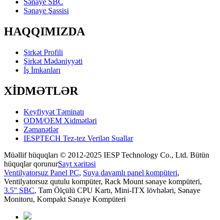
Sənaye SBC
Sənaye Şassisi
HAQQIMIZDA
Şirkət Profili
Şirkət Mədəniyyəti
İş İmkanları
XİDMƏTLƏR
Keyfiyyət Təminatı
ODM/OEM Xidmətləri
Zəmanətlər
IESPTECH Tez-tez Verilən Suallar
Müəllif hüquqları © 2012-2025 IESP Technology Co., Ltd. Bütün
hüquqlar qorunur
Sayt xəritəsi
Ventilyatorsuz Panel PC
,
Suya davamlı panel kompüteri
,
Ventilyatorsuz qutulu kompüter
,
Rack Mount sənaye kompüteri
,
3.5" SBC
,
Tam Ölçülü CPU Kartı
,
Mini-ITX lövhələri
,
Sənaye
Monitoru
,
Kompakt Sənaye Kompüteri