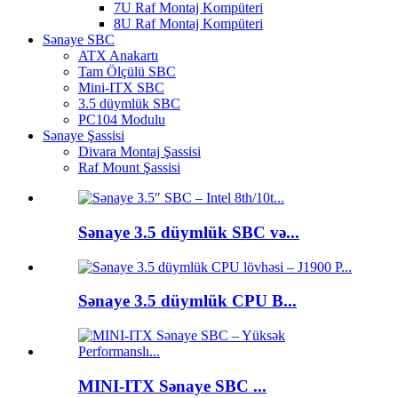
7U Raf Montaj Kompüteri
8U Raf Montaj Kompüteri
Sənaye SBC
ATX Anakartı
Tam Ölçülü SBC
Mini-ITX SBC
3.5 düymlük SBC
PC104 Modulu
Sənaye Şassisi
Divara Montaj Şassisi
Raf Mount Şassisi
Sənaye 3.5 düymlük SBC və...
Sənaye 3.5 düymlük CPU B...
MINI-ITX Sənaye SBC ...