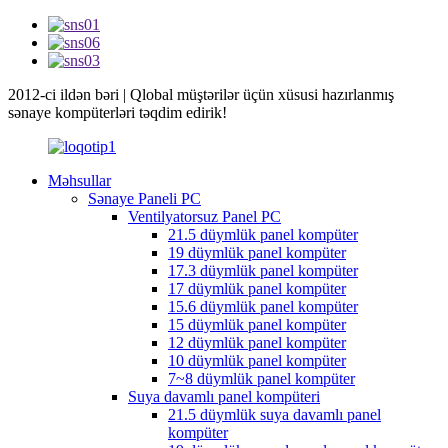
2012-ci ildən bəri | Qlobal müştərilər üçün xüsusi hazırlanmış
sənaye kompüterləri təqdim edirik!
Məhsullar
Sənaye Paneli PC
Ventilyatorsuz Panel PC
21.5 düymlük panel kompüter
19 düymlük panel kompüter
17.3 düymlük panel kompüter
17 düymlük panel kompüter
15.6 düymlük panel kompüter
15 düymlük panel kompüter
12 düymlük panel kompüter
10 düymlük panel kompüter
7~8 düymlük panel kompüter
Suya davamlı panel kompüteri
21.5 düymlük suya davamlı panel
kompüter