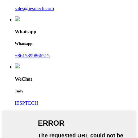
sales@iesptech.com
Whatsapp
Whatsapp
+8615899866515
WeChat
Judy
IESPTECH