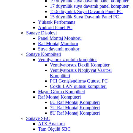
19 düymlük suya davamlı panel kompüter
17 düymlük suya davamlı panel kompüter
15.6 düymlük Suya Davamlı Panel PC
15 düymlük Suya Davamlı Panel PC
Yüksək Performans
Android Panel PC
Sənaye Displeyi
Panel Montaj Monitoru
Raf Montaj Monitoru
Suya davamlı monitor
Sənaye Kompüteri
Ventilyatorsuz qutulu kompüter
Ventilyatorsuz Daxili Kompüter
Ventilyatorsuz Nəqliyyat Vasitəsi
Kompüteri
PCI Genişləndirmə Qutusu PC
Çoxlu LAN qutusu kompüteri
Maşın Görmə Kompüteri
Raf Montaj Kompüteri
6U Raf Montaj Kompüteri
7U Raf Montaj Kompüteri
8U Raf Montaj Kompüteri
Sənaye SBC
ATX Anakartı
Tam Ölçülü SBC