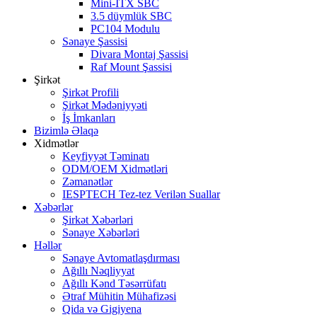
Mini-ITX SBC
3.5 düymlük SBC
PC104 Modulu
Sənaye Şassisi
Divara Montaj Şassisi
Raf Mount Şassisi
Şirkət
Şirkət Profili
Şirkət Mədəniyyəti
İş İmkanları
Bizimlə Əlaqə
Xidmətlər
Keyfiyyət Təminatı
ODM/OEM Xidmətləri
Zəmanətlər
IESPTECH Tez-tez Verilən Suallar
Xəbərlər
Şirkət Xəbərləri
Sənaye Xəbərləri
Həllər
Sənaye Avtomatlaşdırması
Ağıllı Nəqliyyat
Ağıllı Kənd Təsərrüfatı
Ətraf Mühitin Mühafizəsi
Qida və Gigiyena