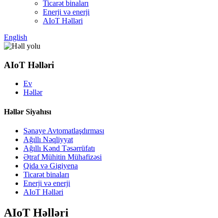
Ticarət binaları
Enerji və enerji
AIoT Həlləri
English
AIoT Həlləri
Ev
Həllər
Həllər Siyahısı
Sənaye Avtomatlaşdırması
Ağıllı Nəqliyyat
Ağıllı Kənd Təsərrüfatı
Ətraf Mühitin Mühafizəsi
Qida və Gigiyena
Ticarət binaları
Enerji və enerji
AIoT Həlləri
AIoT Həlləri