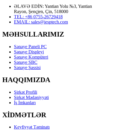
ƏLAVƏ EDİN: Yantian Yolu №3, Yantian
Rayon, Şençjen, Çin, 518000
TEL: +86 0755-26729418
EMAIL: sales@iesptech.com
MƏHSULLARIMIZ
Sənaye Paneli PC
Sənaye Displeyi
Sənaye Kompüteri
Sənaye SBC
Sənaye Şassisi
HAQQIMIZDA
Şirkət Profili
Şirkət Mədəniyyəti
İş İmkanları
XİDMƏTLƏR
Keyfiyyət Təminatı