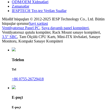
ODM/OEM Xidmətləri
Zəmanətlər
IESPTECH Tez-tez Verilən Suallar
Müəllif hüquqları © 2012-2025 IESP Technology Co., Ltd. Bütün
hüquqlar qorunur
Sayt xəritəsi
Ventilyatorsuz Panel PC
,
Suya davamlı panel kompüteri
,
Ventilyatorsuz qutulu kompüter
,
Rack Mount sənaye kompüteri
,
3.5" SBC
,
Tam Ölçülü CPU Kartı
,
Mini-ITX lövhələri
,
Sənaye
Monitoru
,
Kompakt Sənaye Kompüteri
Telefon
Tel
+86 0755-26729418
E-poçt
E-poçt