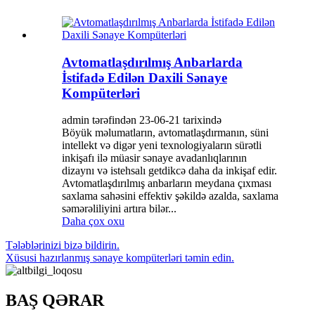
Avtomatlaşdırılmış Anbarlarda
İstifadə Edilən Daxili Sənaye
Kompüterləri
admin tərəfindən 23-06-21 tarixində
Böyük məlumatların, avtomatlaşdırmanın, süni
intellekt və digər yeni texnologiyaların sürətli
inkişafı ilə müasir sənaye avadanlıqlarının
dizaynı və istehsalı getdikcə daha da inkişaf edir.
Avtomatlaşdırılmış anbarların meydana çıxması
saxlama sahəsini effektiv şəkildə azalda, saxlama
səmərəliliyini artıra bilər...
Daha çox oxu
Tələblərinizi bizə bildirin.
Xüsusi hazırlanmış sənaye kompüterləri təmin edin.
BAŞ QƏRAR