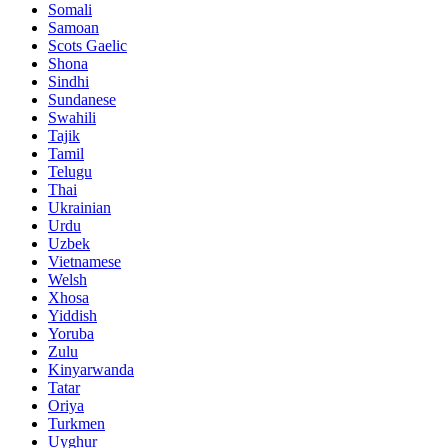
Somali
Samoan
Scots Gaelic
Shona
Sindhi
Sundanese
Swahili
Tajik
Tamil
Telugu
Thai
Ukrainian
Urdu
Uzbek
Vietnamese
Welsh
Xhosa
Yiddish
Yoruba
Zulu
Kinyarwanda
Tatar
Oriya
Turkmen
Uyghur