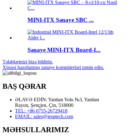
MINI-ITX Sənaye SBC ...
Sənaye MINI-ITX Board-I...
Tələblərinizi bizə bildirin.
Xüsusi hazırlanmış sənaye kompüterləri təmin edin.
BAŞ QƏRAR
ƏLAVƏ EDİN: Yantian Yolu №3, Yantian
Rayon, Şençjen, Çin, 518000
TEL: +86 0755-26729418
EMAIL: sales@iesptech.com
MƏHSULLARIMIZ