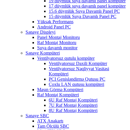
19 düymlük suya davamlı panel kompüter
17 düymlük suya davamlı panel kompüter
15.6 düymlük Suya Davamlı Panel PC
15 düymlük Suya Davamlı Panel PC
Yüksək Performans
Android Panel PC
Sənaye Displeyi
Panel Montaj Monitoru
Raf Montaj Monitoru
Suya davamlı monitor
Sənaye Kompüteri
Ventilyatorsuz qutulu kompüter
Ventilyatorsuz Daxili Kompüter
Ventilyatorsuz Nəqliyyat Vasitəsi
Kompüteri
PCI Genişləndirmə Qutusu PC
Çoxlu LAN qutusu kompüteri
Maşın Görmə Kompüteri
Raf Montaj Kompüteri
6U Raf Montaj Kompüteri
7U Raf Montaj Kompüteri
8U Raf Montaj Kompüteri
Sənaye SBC
ATX Anakartı
Tam Ölçülü SBC