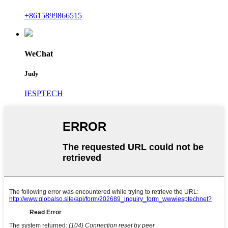
+8615899866515
WeChat
Judy
IESPTECH