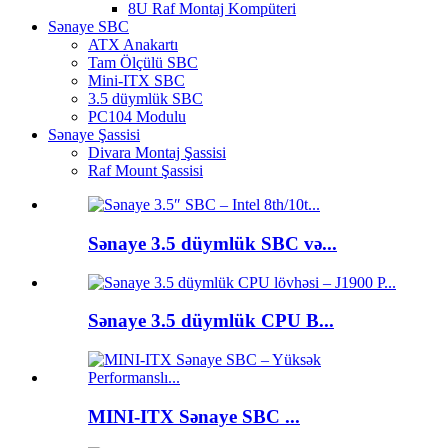
8U Raf Montaj Kompüteri
Sənaye SBC
ATX Anakartı
Tam Ölçülü SBC
Mini-ITX SBC
3.5 düymlük SBC
PC104 Modulu
Sənaye Şassisi
Divara Montaj Şassisi
Raf Mount Şassisi
Sənaye 3.5 düymlük SBC və...
Sənaye 3.5 düymlük CPU B...
MINI-ITX Sənaye SBC ...