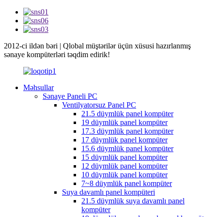
2012-ci ildən bəri | Qlobal müştərilər üçün xüsusi hazırlanmış
sənaye kompüterləri təqdim edirik!
Məhsullar
Sənaye Paneli PC
Ventilyatorsuz Panel PC
21.5 düymlük panel kompüter
19 düymlük panel kompüter
17.3 düymlük panel kompüter
17 düymlük panel kompüter
15.6 düymlük panel kompüter
15 düymlük panel kompüter
12 düymlük panel kompüter
10 düymlük panel kompüter
7~8 düymlük panel kompüter
Suya davamlı panel kompüteri
21.5 düymlük suya davamlı panel
kompüter