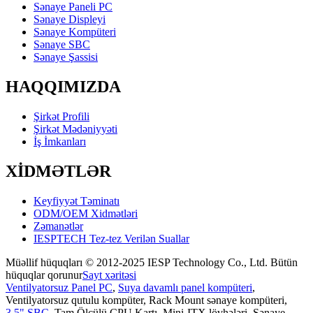
Sənaye Paneli PC
Sənaye Displeyi
Sənaye Kompüteri
Sənaye SBC
Sənaye Şassisi
HAQQIMIZDA
Şirkət Profili
Şirkət Mədəniyyəti
İş İmkanları
XİDMƏTLƏR
Keyfiyyət Təminatı
ODM/OEM Xidmətləri
Zəmanətlər
IESPTECH Tez-tez Verilən Suallar
Müəllif hüquqları © 2012-2025 IESP Technology Co., Ltd. Bütün
hüquqlar qorunur
Sayt xəritəsi
Ventilyatorsuz Panel PC
,
Suya davamlı panel kompüteri
,
Ventilyatorsuz qutulu kompüter
,
Rack Mount sənaye kompüteri
,
3.5" SBC
,
Tam Ölçülü CPU Kartı
,
Mini-ITX lövhələri
,
Sənaye