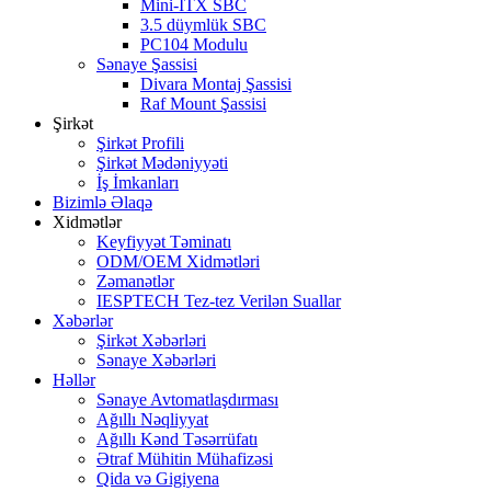
Mini-ITX SBC
3.5 düymlük SBC
PC104 Modulu
Sənaye Şassisi
Divara Montaj Şassisi
Raf Mount Şassisi
Şirkət
Şirkət Profili
Şirkət Mədəniyyəti
İş İmkanları
Bizimlə Əlaqə
Xidmətlər
Keyfiyyət Təminatı
ODM/OEM Xidmətləri
Zəmanətlər
IESPTECH Tez-tez Verilən Suallar
Xəbərlər
Şirkət Xəbərləri
Sənaye Xəbərləri
Həllər
Sənaye Avtomatlaşdırması
Ağıllı Nəqliyyat
Ağıllı Kənd Təsərrüfatı
Ətraf Mühitin Mühafizəsi
Qida və Gigiyena