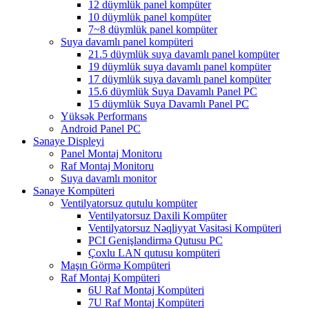
12 düymlük panel kompüter
10 düymlük panel kompüter
7~8 düymlük panel kompüter
Suya davamlı panel kompüteri
21.5 düymlük suya davamlı panel kompüter
19 düymlük suya davamlı panel kompüter
17 düymlük suya davamlı panel kompüter
15.6 düymlük Suya Davamlı Panel PC
15 düymlük Suya Davamlı Panel PC
Yüksək Performans
Android Panel PC
Sənaye Displeyi
Panel Montaj Monitoru
Raf Montaj Monitoru
Suya davamlı monitor
Sənaye Kompüteri
Ventilyatorsuz qutulu kompüter
Ventilyatorsuz Daxili Kompüter
Ventilyatorsuz Nəqliyyat Vasitəsi Kompüteri
PCI Genişləndirmə Qutusu PC
Çoxlu LAN qutusu kompüteri
Maşın Görmə Kompüteri
Raf Montaj Kompüteri
6U Raf Montaj Kompüteri
7U Raf Montaj Kompüteri