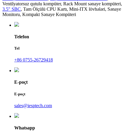
Ventilyatorsuz qutulu kompüter
,
Rack Mount sənaye kompüteri
,
3.5" SBC
,
Tam Ölçülü CPU Kartı
,
Mini-ITX lövhələri
,
Sənaye
Monitoru
,
Kompakt Sənaye Kompüteri
Telefon
Tel
+86 0755-26729418
E-poçt
E-poçt
sales@iesptech.com
Whatsapp