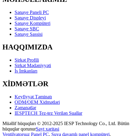
Sənaye Paneli PC
Sənaye Displeyi
Sənaye Kompüteri
Sənaye SBC
Sənaye Şassisi
HAQQIMIZDA
Şirkət Profili
Şirkət Mədəniyyəti
İş İmkanları
XİDMƏTLƏR
Keyfiyyət Təminatı
ODM/OEM Xidmətləri
Zəmanətlər
IESPTECH Tez-tez Verilən Suallar
Müəllif hüquqları © 2012-2025 IESP Technology Co., Ltd. Bütün
hüquqlar qorunur
Sayt xəritəsi
Ventilyatorsuz Panel PC
,
Suya davamlı panel kompüteri
,