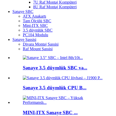
7U Raf Montaj Kompüteri
8U Raf Montaj Kompüteri
Sənaye SBC
ATX Anakartı
Tam Ölçülü SBC
Mini-ITX SBC
3.5 düymlük SBC
PC104 Modulu
Sənaye Şassisi
Divara Montaj Şassisi
Raf Mount Şassisi
Sənaye 3.5 düymlük SBC və...
Sənaye 3.5 düymlük CPU B...
MINI-ITX Sənaye SBC ...