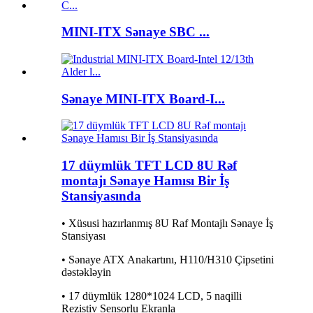
MINI-ITX Sənaye SBC ...
Sənaye MINI-ITX Board-I...
17 düymlük TFT LCD 8U Rəf
montajı Sənaye Hamısı Bir İş
Stansiyasında
• Xüsusi hazırlanmış 8U Raf Montajlı Sənaye İş
Stansiyası
• Sənaye ATX Anakartını, H110/H310 Çipsetini
dəstəkləyin
• 17 düymlük 1280*1024 LCD, 5 naqilli
Rezistiv Sensorlu Ekranla