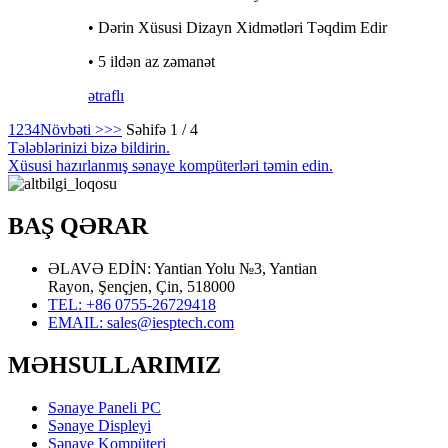
• Dərin Xüsusi Dizayn Xidmətləri Təqdim Edir
• 5 ildən az zəmanət
ətraflı
1
2
3
4
Növbəti >
>>
Səhifə 1 / 4
Tələblərinizi bizə bildirin.
Xüsusi hazırlanmış sənaye kompüterləri təmin edin.
BAŞ QƏRAR
ƏLAVƏ EDİN: Yantian Yolu №3, Yantian
Rayon, Şençjen, Çin, 518000
TEL: +86 0755-26729418
EMAIL: sales@iesptech.com
MƏHSULLARIMIZ
Sənaye Paneli PC
Sənaye Displeyi
Sənaye Kompüteri