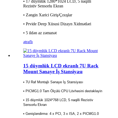
• 17 düymlük 1280*1024 LCD, 5 naqilli
Rezistiv Sensorlu Ekran
• Zəngin Xarici Giriş/Çıxışlar
• Prvide Deep Xüsusi Dizayn Xidmətləri
• 5 ildən az zəmanət
ətraflı
15 düymlük LCD ekranlı 7U Rack
Mount Sənaye İş Stansiyası
• 7U Raf Montajlı Sənaye İş Stansiyası
• PICMG1.0 Tam Ölçülü CPU Lövhəsini dəstəkləyin
• 15 düymlük 1024*768 LCD, 5 naqilli Rezistiv
Sensorlu Ekran
• Genişləndirmə: 4 x PCI, 3 x ISA, 2 x PICMG1.0