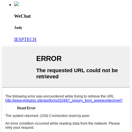
WeChat
Judy
IESPTECH