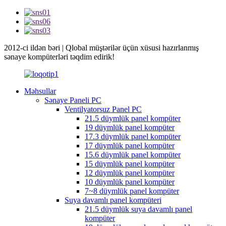
2012-ci ildən bəri | Qlobal müştərilər üçün xüsusi hazırlanmış
sənaye kompüterləri təqdim edirik!
Məhsullar
Sənaye Paneli PC
Ventilyatorsuz Panel PC
21.5 düymlük panel kompüter
19 düymlük panel kompüter
17.3 düymlük panel kompüter
17 düymlük panel kompüter
15.6 düymlük panel kompüter
15 düymlük panel kompüter
12 düymlük panel kompüter
10 düymlük panel kompüter
7~8 düymlük panel kompüter
Suya davamlı panel kompüteri
21.5 düymlük suya davamlı panel
kompüter