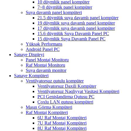
10 düymlük panel kompüter
7~8 düymlük panel kompüter
Suya davamlı panel kompüteri
21.5 düymlük suya davamlı panel kompüter
19 düymlük suya davamlı panel kompüter
17 düymlük suya davamlı panel kompüter
15.6 düymlük Suya Davamlı Panel PC
15 düymlük Suya Davamlı Panel PC
Yüksək Performans
Android Panel PC
Sənaye Displeyi
Panel Montaj Monitoru
Raf Montaj Monitoru
Suya davamlı monitor
Sənaye Kompüteri
Ventilyatorsuz qutulu kompüter
Ventilyatorsuz Daxili Kompüter
Ventilyatorsuz Nəqliyyat Vasitəsi Kompüteri
PCI Genişləndirmə Qutusu PC
Çoxlu LAN qutusu kompüteri
Maşın Görmə Kompüteri
Raf Montaj Kompüteri
6U Raf Montaj Kompüteri
7U Raf Montaj Kompüteri
8U Raf Montaj Kompüteri