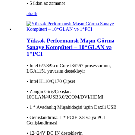
• 5 ildən az zəmanət
ətraflı
Yüksək Performanslı Maşın Görmə
Sənaye Kompüteri – 10*GLAN və
1*PCI
• Intel 6/7/8/9-cu Core i3/i5/i7 prosessorunu,
LGA1151 yuvasını dəstəkləyir
• Intel H110/Q170 Çipset
• Zəngin Giriş/Çıxışlar:
10GLAN/4USB3.0/2COM/DVI/HDMI
• 1 * Avadanlıq Müşahidəçisi üçün Daxili USB
• Genişləndirmə: 1 * PCIE X8 və ya PCI
Genişləndirməsi
• 12~24V DC IN dəstəkləyin