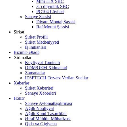
Mini-ITX SBC
3.5 düymlük SBC
PC104 Lövhəsi
Sənaye Şassisi
Divara Montaj Şassisi
Raf Mount Şassisi
Şirkət
Şirkət Profili
Şirkət Mədəniyyəti
İş İmkanları
Bizimlə Əlaqə
Xidmətlər
Keyfiyyət Təminatı
ODM/OEM Xidmətləri
Zəmanətlər
IESPTECH Tez-tez Verilən Suallar
Xəbərlər
Şirkət Xəbərləri
Sənaye Xəbərləri
Həllər
Sənaye Avtomatlaşdırması
Ağıllı Nəqliyyat
Ağıllı Kənd Təsərrüfatı
Ətraf Mühitin Mühafizəsi
Qida və Gigiyena