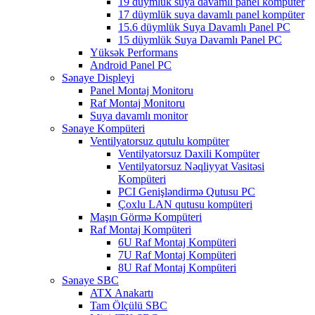
19 düymlük suya davamlı panel kompüter
17 düymlük suya davamlı panel kompüter
15.6 düymlük Suya Davamlı Panel PC
15 düymlük Suya Davamlı Panel PC
Yüksək Performans
Android Panel PC
Sənaye Displeyi
Panel Montaj Monitoru
Raf Montaj Monitoru
Suya davamlı monitor
Sənaye Kompüteri
Ventilyatorsuz qutulu kompüter
Ventilyatorsuz Daxili Kompüter
Ventilyatorsuz Nəqliyyat Vasitəsi
Kompüteri
PCI Genişləndirmə Qutusu PC
Çoxlu LAN qutusu kompüteri
Maşın Görmə Kompüteri
Raf Montaj Kompüteri
6U Raf Montaj Kompüteri
7U Raf Montaj Kompüteri
8U Raf Montaj Kompüteri
Sənaye SBC
ATX Anakartı
Tam Ölçülü SBC