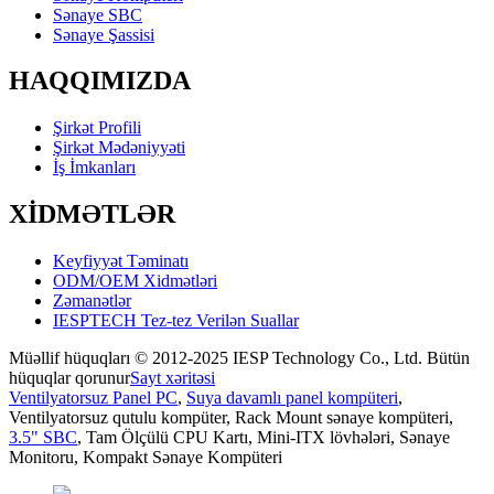
Sənaye SBC
Sənaye Şassisi
HAQQIMIZDA
Şirkət Profili
Şirkət Mədəniyyəti
İş İmkanları
XİDMƏTLƏR
Keyfiyyət Təminatı
ODM/OEM Xidmətləri
Zəmanətlər
IESPTECH Tez-tez Verilən Suallar
Müəllif hüquqları © 2012-2025 IESP Technology Co., Ltd. Bütün
hüquqlar qorunur
Sayt xəritəsi
Ventilyatorsuz Panel PC
,
Suya davamlı panel kompüteri
,
Ventilyatorsuz qutulu kompüter
,
Rack Mount sənaye kompüteri
,
3.5" SBC
,
Tam Ölçülü CPU Kartı
,
Mini-ITX lövhələri
,
Sənaye
Monitoru
,
Kompakt Sənaye Kompüteri