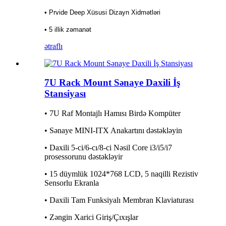
• Prvide Deep Xüsusi Dizayn Xidmətləri
• 5 illik zəmanət
ətraflı
7U Rack Mount Sənaye Daxili İş
Stansiyası
• 7U Raf Montajlı Hamısı Birdə Kompüter
• Sənaye MINI-ITX Anakartını dəstəkləyin
• Daxili 5-ci/6-cı/8-ci Nəsil Core i3/i5/i7
prosessorunu dəstəkləyir
• 15 düymlük 1024*768 LCD, 5 naqilli Rezistiv
Sensorlu Ekranla
• Daxili Tam Funksiyalı Membran Klaviaturası
• Zəngin Xarici Giriş/Çıxışlar