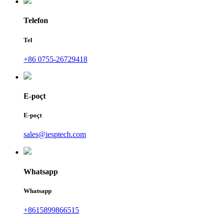
Telefon
Tel
+86 0755-26729418
E-poçt
E-poçt
sales@iesptech.com
Whatsapp
Whatsapp
+8615899866515