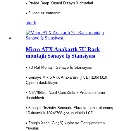
• Prvide Deep Xüsusi Dizayn Xidmətləri
• 5 ildən az zəmanət
ətraflı
Micro ATX Anakartlı 7U Rack
montajlı Sənaye İş Stansiyası
• 7U Raf Montajlı Sənaye İş Stansiyası
• Sənaye Mikro ATX Anakartını (H81/H110/H310
Çipset) dəstəkləyin
• 4/6/7/8/9/ci Nəsil Core i3/i5/i7 Prosessorlarını
dəstəkləyir
• 5 naqilli Rezistiv Sensorlu Ekranla təchiz olunmuş
15 düymlük 1024*768 çözünürlüklü LCD
• Zəngin Xarici Giriş/Çıxışlar və Genişləndirmə
Yuvaları