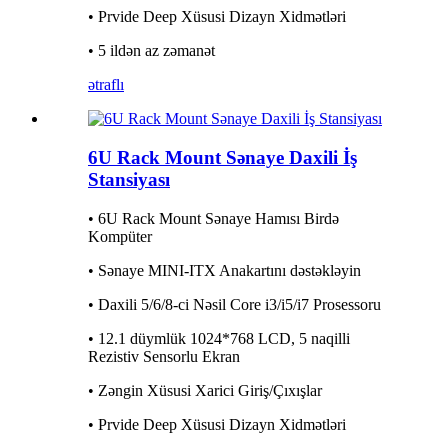
• Prvide Deep Xüsusi Dizayn Xidmətləri
• 5 ildən az zəmanət
ətraflı
6U Rack Mount Sənaye Daxili İş
Stansiyası
• 6U Rack Mount Sənaye Hamısı Birdə
Kompüter
• Sənaye MINI-ITX Anakartını dəstəkləyin
• Daxili 5/6/8-ci Nəsil Core i3/i5/i7 Prosessoru
• 12.1 düymlük 1024*768 LCD, 5 naqilli
Rezistiv Sensorlu Ekran
• Zəngin Xüsusi Xarici Giriş/Çıxışlar
• Prvide Deep Xüsusi Dizayn Xidmətləri