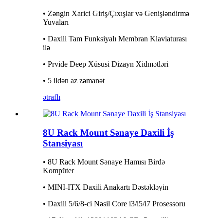
• Zəngin Xarici Giriş/Çıxışlar və Genişləndirmə
Yuvaları
• Daxili Tam Funksiyalı Membran Klaviaturası
ilə
• Prvide Deep Xüsusi Dizayn Xidmətləri
• 5 ildən az zəmanət
ətraflı
8U Rack Mount Sənaye Daxili İş
Stansiyası
• 8U Rack Mount Sənaye Hamısı Birdə
Kompüter
• MINI-ITX Daxili Anakartı Dəstəkləyin
• Daxili 5/6/8-ci Nəsil Core i3/i5/i7 Prosessoru