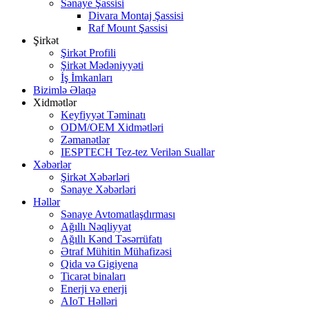
Sənaye Şassisi
Divara Montaj Şassisi
Raf Mount Şassisi
Şirkət
Şirkət Profili
Şirkət Mədəniyyəti
İş İmkanları
Bizimlə Əlaqə
Xidmətlər
Keyfiyyət Təminatı
ODM/OEM Xidmətləri
Zəmanətlər
IESPTECH Tez-tez Verilən Suallar
Xəbərlər
Şirkət Xəbərləri
Sənaye Xəbərləri
Həllər
Sənaye Avtomatlaşdırması
Ağıllı Nəqliyyat
Ağıllı Kənd Təsərrüfatı
Ətraf Mühitin Mühafizəsi
Qida və Gigiyena
Ticarət binaları
Enerji və enerji
AIoT Həlləri