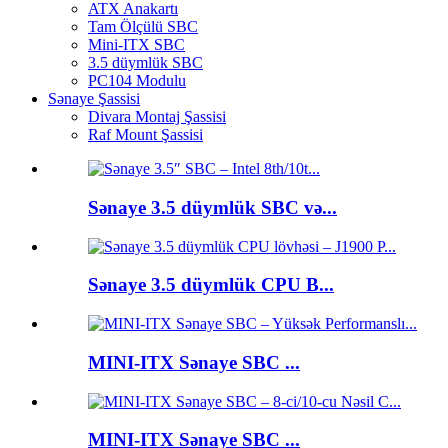
ATX Anakartı
Tam Ölçülü SBC
Mini-ITX SBC
3.5 düymlük SBC
PC104 Modulu
Sənaye Şassisi
Divara Montaj Şassisi
Raf Mount Şassisi
Sənaye 3.5 düymlük SBC və...
Sənaye 3.5 düymlük CPU B...
MINI-ITX Sənaye SBC ...
MINI-ITX Sənaye SBC ...