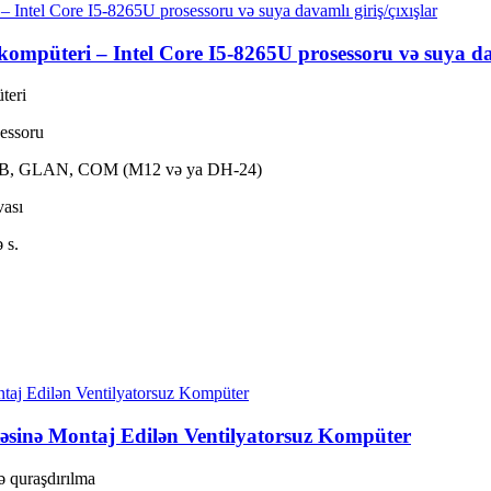
 kompüteri – Intel Core I5-8265U prosessoru və suya dav
teri
sessoru
I, USB, GLAN, COM (M12 və ya DH-24)
vası
 s.
sitəsinə Montaj Edilən Ventilyatorsuz Kompüter
ə quraşdırılma