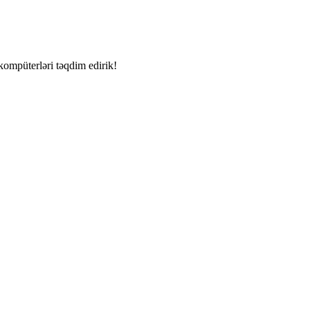
kompüterləri təqdim edirik!