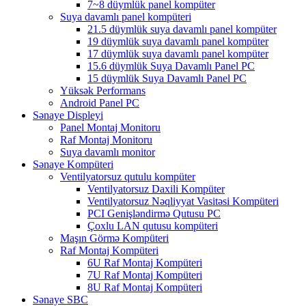
7~8 düymlük panel kompüter
Suya davamlı panel kompüteri
21.5 düymlük suya davamlı panel kompüter
19 düymlük suya davamlı panel kompüter
17 düymlük suya davamlı panel kompüter
15.6 düymlük Suya Davamlı Panel PC
15 düymlük Suya Davamlı Panel PC
Yüksək Performans
Android Panel PC
Sənaye Displeyi
Panel Montaj Monitoru
Raf Montaj Monitoru
Suya davamlı monitor
Sənaye Kompüteri
Ventilyatorsuz qutulu kompüter
Ventilyatorsuz Daxili Kompüter
Ventilyatorsuz Nəqliyyat Vasitəsi Kompüteri
PCI Genişləndirmə Qutusu PC
Çoxlu LAN qutusu kompüteri
Maşın Görmə Kompüteri
Raf Montaj Kompüteri
6U Raf Montaj Kompüteri
7U Raf Montaj Kompüteri
8U Raf Montaj Kompüteri
Sənaye SBC