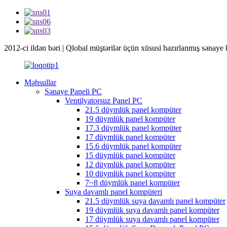
2012-ci ildən bəri | Qlobal müştərilər üçün xüsusi hazırlanmış sənaye 
Məhsullar
Sənaye Paneli PC
Ventilyatorsuz Panel PC
21.5 düymlük panel kompüter
19 düymlük panel kompüter
17.3 düymlük panel kompüter
17 düymlük panel kompüter
15.6 düymlük panel kompüter
15 düymlük panel kompüter
12 düymlük panel kompüter
10 düymlük panel kompüter
7~8 düymlük panel kompüter
Suya davamlı panel kompüteri
21.5 düymlük suya davamlı panel kompüter
19 düymlük suya davamlı panel kompüter
17 düymlük suya davamlı panel kompüter