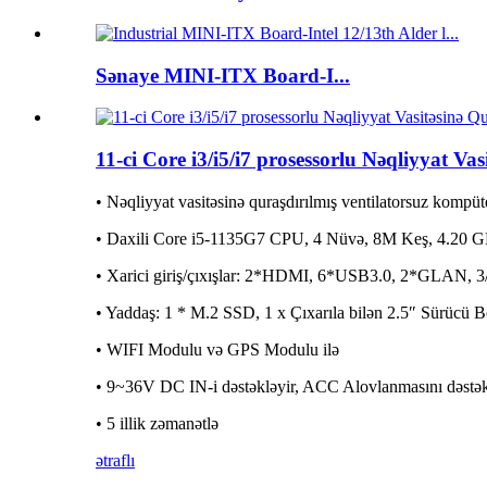
Sənaye MINI-ITX Board-I...
11-ci Core i3/i5/i7 prosessorlu Nəqliyyat V
• Nəqliyyat vasitəsinə quraşdırılmış ventilatorsuz kompüt
• Daxili Core i5-1135G7 CPU, 4 Nüvə, 8M Keş, 4.20 G
• Xarici giriş/çıxışlar: 2*HDMI, 6*USB3.0, 2*GLAN,
• Yaddaş: 1 * M.2 SSD, 1 x Çıxarıla bilən 2.5″ Sürücü 
• WIFI Modulu və GPS Modulu ilə
• 9~36V DC IN-i dəstəkləyir, ACC Alovlanmasını dəstək
• 5 illik zəmanətlə
ətraflı