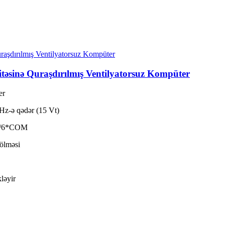
asitəsinə Quraşdırılmış Ventilyatorsuz Kompüter
er
Hz-ə qədər (15 Vt)
 3/6*COM
Bölməsi
ləyir