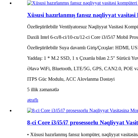
Xüsusi hazırlanmış fansız nəqliyyat vasitəsi
Özelleştirilebilir Ventilyatorsuz Nəqliyyat Vasitəsi Kompü
Daxili Intel 6-cı/8-ci/10-cu/12-ci Core i3/i5/i7 Mobil Pro
Özelleştirilebilir Suya davamlı Giriş/Çıxışlar: HDM
Yaddaş: 1 * M.2 SSD, 1 x Çıxarıla bilən 2.5″ Sürücü Yu
Əlavə WiFi, Bluetooth, LTE/5G, GPS, CAN2.0, POE və
ITPS Güc Modulu, ACC Alovlanma Dəstəyi
5 illik zəmanətlə
ətraflı
8-ci Core i3/i5/i7 prosessorlu Nəqliyyat Va
• Xüsusi hazırlanmış fansız kompüter, nəqliyyat vasitəsin