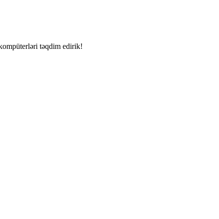
kompüterləri təqdim edirik!