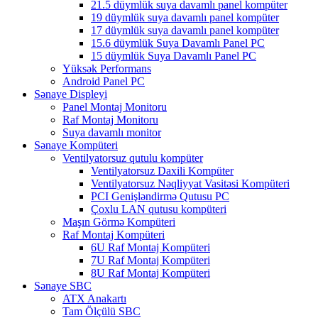
21.5 düymlük suya davamlı panel kompüter
19 düymlük suya davamlı panel kompüter
17 düymlük suya davamlı panel kompüter
15.6 düymlük Suya Davamlı Panel PC
15 düymlük Suya Davamlı Panel PC
Yüksək Performans
Android Panel PC
Sənaye Displeyi
Panel Montaj Monitoru
Raf Montaj Monitoru
Suya davamlı monitor
Sənaye Kompüteri
Ventilyatorsuz qutulu kompüter
Ventilyatorsuz Daxili Kompüter
Ventilyatorsuz Nəqliyyat Vasitəsi Kompüteri
PCI Genişləndirmə Qutusu PC
Çoxlu LAN qutusu kompüteri
Maşın Görmə Kompüteri
Raf Montaj Kompüteri
6U Raf Montaj Kompüteri
7U Raf Montaj Kompüteri
8U Raf Montaj Kompüteri
Sənaye SBC
ATX Anakartı
Tam Ölçülü SBC