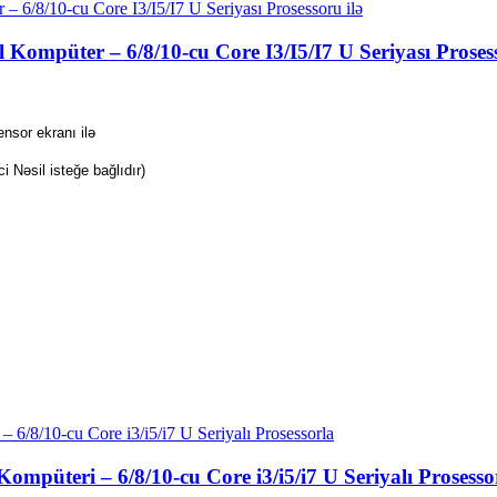
 Kompüter – 6/8/10-cu Core I3/I5/I7 U Seriyası Prosess
sor ekranı ilə
ci Nəsil isteğe bağlıdır)
ompüteri – 6/8/10-cu Core i3/i5/i7 U Seriyalı Prosesso