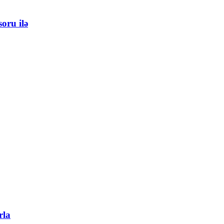
oru ilə
rla