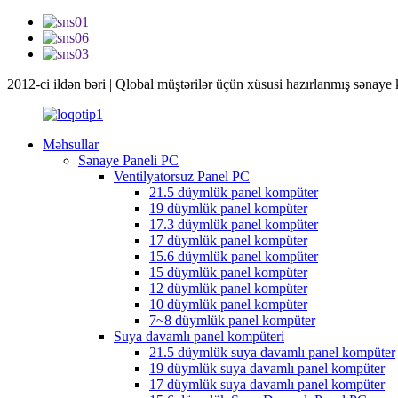
2012-ci ildən bəri | Qlobal müştərilər üçün xüsusi hazırlanmış sənaye 
Məhsullar
Sənaye Paneli PC
Ventilyatorsuz Panel PC
21.5 düymlük panel kompüter
19 düymlük panel kompüter
17.3 düymlük panel kompüter
17 düymlük panel kompüter
15.6 düymlük panel kompüter
15 düymlük panel kompüter
12 düymlük panel kompüter
10 düymlük panel kompüter
7~8 düymlük panel kompüter
Suya davamlı panel kompüteri
21.5 düymlük suya davamlı panel kompüter
19 düymlük suya davamlı panel kompüter
17 düymlük suya davamlı panel kompüter