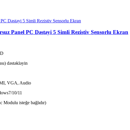
orsuz Panel PC Dəstəyi 5 Simli Rezistiv Sensorlu Ekran
CD
ası) dəstəkləyin
DMI, VGA, Audio
dows7/10/11
c Modulu isteğe bağlıdır)