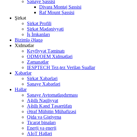
Sənaye Şassisi
Divara Montaj Şassisi
Raf Mount Şassisi
Şirkət
Şirkət Profili
Şirkət Mədəniyyəti
İş İmkanları
Bizimlə Əlaqə
Xidmətlər
Keyfiyyət Təminatı
ODM/OEM Xidmətləri
Zəmanətlər
IESPTECH Tez-tez Verilən Suallar
Xəbərlər
Şirkət Xəbərləri
Sənaye Xəbərləri
Həllər
Sənaye Avtomatlaşdırması
Ağıllı Nəqliyyat
Ağıllı Kənd Təsərrüfatı
Ətraf Mühitin Mühafizəsi
Qida və Gigiyena
Ticarət binaları
Enerji və enerji
AIoT Həlləri