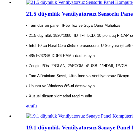
21.5 düymlük Ventilyatorsuz Sensorlu Panel
• Tam düz ön panel, IP65 Toz və Suya Qarşı Mühafizə
• 21.5 düymlük 1920*1080 HD TFT LCD, 10 piontluq P-CAP sen
• Intel 10-cu Nəsil Core i3/i5/i7 prosessoru, U Seriyası (6-cı/8-
• 4/8/16/32GB DDR4 RAM-ı dəstəkləyin
• Zəngin I/Os: 2*GLAN, 2/4*COM, 4*USB, 1*HDMI, 1*VGA
• Tam Alüminium Şassi, Ultra İncə və Ventilyatorsuz Dizayn
• Ubuntu və Windows ƏS-ni dəstəkləyin
• Xüsusi dizayn xidmətləri təqdim edin
ətraflı
19.1 düymlük Ventilyatorsuz Sənaye Panel K