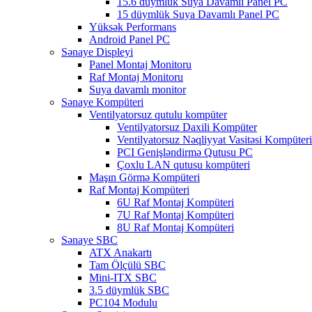
15.6 düymlük Suya Davamlı Panel PC
15 düymlük Suya Davamlı Panel PC
Yüksək Performans
Android Panel PC
Sənaye Displeyi
Panel Montaj Monitoru
Raf Montaj Monitoru
Suya davamlı monitor
Sənaye Kompüteri
Ventilyatorsuz qutulu kompüter
Ventilyatorsuz Daxili Kompüter
Ventilyatorsuz Nəqliyyat Vasitəsi Kompüteri
PCI Genişləndirmə Qutusu PC
Çoxlu LAN qutusu kompüteri
Maşın Görmə Kompüteri
Raf Montaj Kompüteri
6U Raf Montaj Kompüteri
7U Raf Montaj Kompüteri
8U Raf Montaj Kompüteri
Sənaye SBC
ATX Anakartı
Tam Ölçülü SBC
Mini-ITX SBC
3.5 düymlük SBC
PC104 Modulu