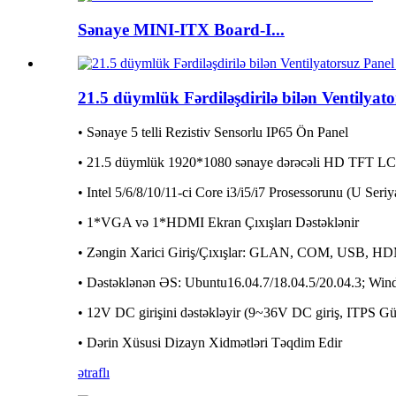
Sənaye MINI-ITX Board-I...
21.5 düymlük Fərdiləşdirilə bilən Ventilyat
• Sənaye 5 telli Rezistiv Sensorlu IP65 Ön Panel
• 21.5 düymlük 1920*1080 sənaye dərəcəli HD TFT L
• Intel 5/6/8/10/11-ci Core i3/i5/i7 Prosessorunu (U Seriy
• 1*VGA və 1*HDMI Ekran Çıxışları Dəstəklənir
• Zəngin Xarici Giriş/Çıxışlar: GLAN, COM, USB, H
• Dəstəklənən ƏS: Ubuntu16.04.7/18.04.5/20.04.3; Win
• 12V DC girişini dəstəkləyir (9~36V DC giriş, ITPS Gü
• Dərin Xüsusi Dizayn Xidmətləri Təqdim Edir
ətraflı