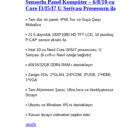
Sensorlu Panel Kompüter – 6/8/10-cu
Core I3/I5/I7 U Seriyası Prosessoru ilə
• Tam düz ön panel, IP65 Toz və Suya Qarşı
Mühafizə
• 21.5 düymlük 1920*1080 HD TFT LCD, 10 piontluq
P-CAP sensor ekranı ilə
• Intel 10-cu Nəsil Core i3/i5/i7 prosessoru, U
Seriyası (6-cı/8-ci Nəsil isteğe bağlıdır)
• 4/8/16/32GB DDR4 RAM-ı dəstəkləyin
• Zəngin I/Os: 2*GLAN, 2/4*COM, 4*USB, 1*HDMI,
1*VGA
• Tam Alüminium Şassi, Ultra İncə və Ventilyatorsuz
Dizayn
• Ubuntu və Windows ƏS-ni dəstəkləyin
• Xüsusi dizayn xidmətləri təqdim edin
ətraflı