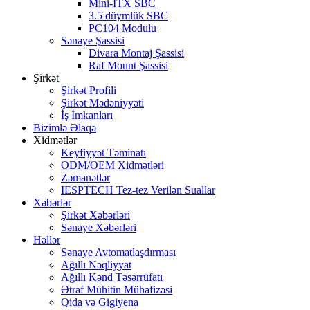
Mini-ITX SBC
3.5 düymlük SBC
PC104 Modulu
Sənaye Şassisi
Divara Montaj Şassisi
Raf Mount Şassisi
Şirkət
Şirkət Profili
Şirkət Mədəniyyəti
İş İmkanları
Bizimlə Əlaqə
Xidmətlər
Keyfiyyət Təminatı
ODM/OEM Xidmətləri
Zəmanətlər
IESPTECH Tez-tez Verilən Suallar
Xəbərlər
Şirkət Xəbərləri
Sənaye Xəbərləri
Həllər
Sənaye Avtomatlaşdırması
Ağıllı Nəqliyyat
Ağıllı Kənd Təsərrüfatı
Ətraf Mühitin Mühafizəsi
Qida və Gigiyena