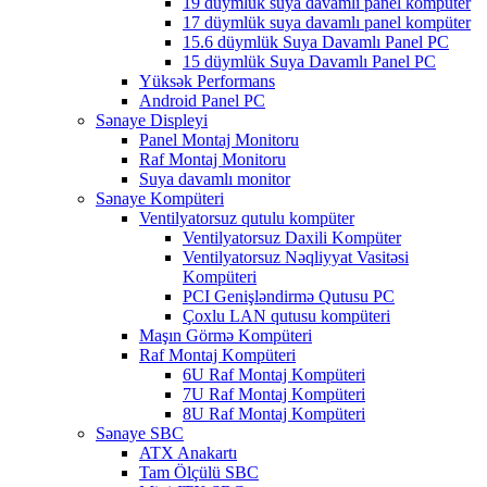
19 düymlük suya davamlı panel kompüter
17 düymlük suya davamlı panel kompüter
15.6 düymlük Suya Davamlı Panel PC
15 düymlük Suya Davamlı Panel PC
Yüksək Performans
Android Panel PC
Sənaye Displeyi
Panel Montaj Monitoru
Raf Montaj Monitoru
Suya davamlı monitor
Sənaye Kompüteri
Ventilyatorsuz qutulu kompüter
Ventilyatorsuz Daxili Kompüter
Ventilyatorsuz Nəqliyyat Vasitəsi
Kompüteri
PCI Genişləndirmə Qutusu PC
Çoxlu LAN qutusu kompüteri
Maşın Görmə Kompüteri
Raf Montaj Kompüteri
6U Raf Montaj Kompüteri
7U Raf Montaj Kompüteri
8U Raf Montaj Kompüteri
Sənaye SBC
ATX Anakartı
Tam Ölçülü SBC