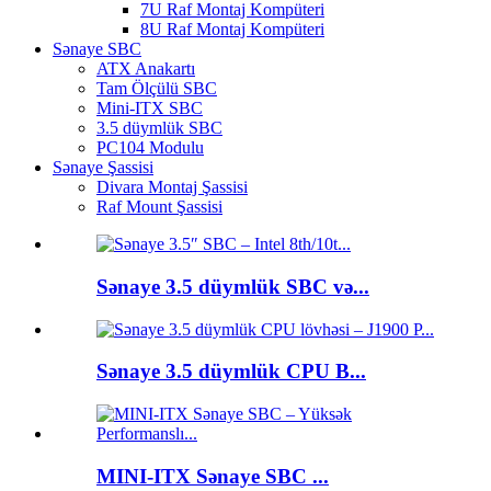
7U Raf Montaj Kompüteri
8U Raf Montaj Kompüteri
Sənaye SBC
ATX Anakartı
Tam Ölçülü SBC
Mini-ITX SBC
3.5 düymlük SBC
PC104 Modulu
Sənaye Şassisi
Divara Montaj Şassisi
Raf Mount Şassisi
Sənaye 3.5 düymlük SBC və...
Sənaye 3.5 düymlük CPU B...
MINI-ITX Sənaye SBC ...