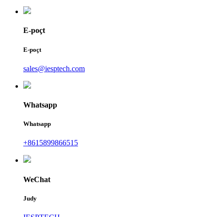
E-poçt
E-poçt
sales@iesptech.com
Whatsapp
Whatsapp
+8615899866515
WeChat
Judy