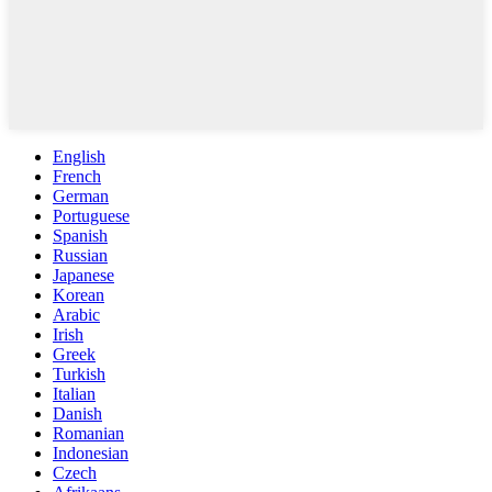
English
French
German
Portuguese
Spanish
Russian
Japanese
Korean
Arabic
Irish
Greek
Turkish
Italian
Danish
Romanian
Indonesian
Czech