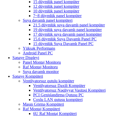
15 düymlük panel kompüter
12 düymlük panel kompüter
10 düymlük panel kompüter
7~8 düymlük panel kompüter
Suya davamlı panel kompüteri
21.5 düymlük suya davamlı panel kompüter
19 düymlük suya davamlı panel kompüter
17 düymlük suya davamlı panel kompüter
15.6 düymlük Suya Davamlı Panel PC
15 düymlük Suya Davamlı Panel PC
Yüksək Performans
Android Panel PC
Sənaye Displeyi
Panel Montaj Monitoru
Raf Montaj Monitoru
Suya davamlı monitor
Sənaye Kompüteri
Ventilyatorsuz qutulu kompüter
Ventilyatorsuz Daxili Kompüter
Ventilyatorsuz Nəqliyyat Vasitəsi Kompüteri
PCI Genişləndirmə Qutusu PC
Çoxlu LAN qutusu kompüteri
Maşın Görmə Kompüteri
Raf Montaj Kompüteri
6U Raf Montaj Kompüteri