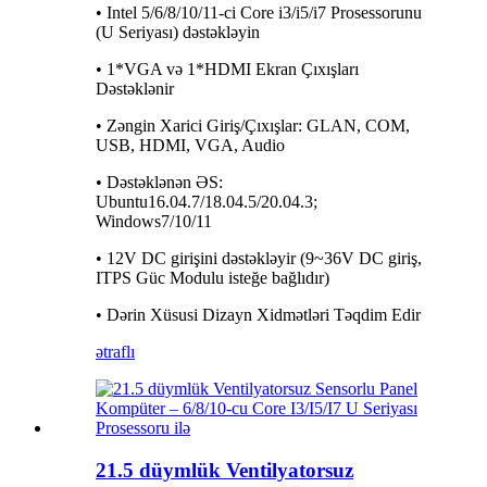
• Intel 5/6/8/10/11-ci Core i3/i5/i7 Prosessorunu
(U Seriyası) dəstəkləyin
• 1*VGA və 1*HDMI Ekran Çıxışları
Dəstəklənir
• Zəngin Xarici Giriş/Çıxışlar: GLAN, COM,
USB, HDMI, VGA, Audio
• Dəstəklənən ƏS:
Ubuntu16.04.7/18.04.5/20.04.3;
Windows7/10/11
• 12V DC girişini dəstəkləyir (9~36V DC giriş,
ITPS Güc Modulu isteğe bağlıdır)
• Dərin Xüsusi Dizayn Xidmətləri Təqdim Edir
ətraflı
21.5 düymlük Ventilyatorsuz