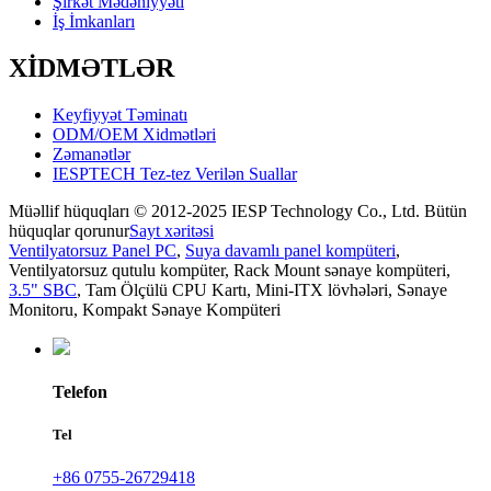
Şirkət Mədəniyyəti
İş İmkanları
XİDMƏTLƏR
Keyfiyyət Təminatı
ODM/OEM Xidmətləri
Zəmanətlər
IESPTECH Tez-tez Verilən Suallar
Müəllif hüquqları © 2012-2025 IESP Technology Co., Ltd. Bütün
hüquqlar qorunur
Sayt xəritəsi
Ventilyatorsuz Panel PC
,
Suya davamlı panel kompüteri
,
Ventilyatorsuz qutulu kompüter
,
Rack Mount sənaye kompüteri
,
3.5" SBC
,
Tam Ölçülü CPU Kartı
,
Mini-ITX lövhələri
,
Sənaye
Monitoru
,
Kompakt Sənaye Kompüteri
Telefon
Tel
+86 0755-26729418