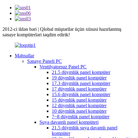
2012-ci ildən bəri | Qlobal müştərilər üçün xüsusi hazırlanmış
sənaye kompüterləri təqdim edirik!
Məhsullar
Sənaye Paneli PC
Ventilyatorsuz Panel PC
21.5 düymlük panel kompüter
19 düymlük panel kompüter
17.3 düymlük panel kompüter
17 düymlük panel kompüter
15.6 düymlük panel kompüter
15 düymlük panel kompüter
12 düymlük panel kompüter
10 düymlük panel kompüter
7~8 düymlük panel kompüter
Suya davamlı panel kompüteri
21.5 düymlük suya davamlı panel
kompüter