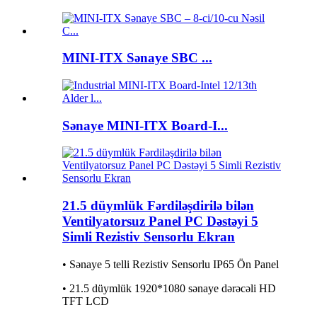
MINI-ITX Sənaye SBC ...
Sənaye MINI-ITX Board-I...
21.5 düymlük Fərdiləşdirilə bilən
Ventilyatorsuz Panel PC Dəstəyi 5
Simli Rezistiv Sensorlu Ekran
• Sənaye 5 telli Rezistiv Sensorlu IP65 Ön Panel
• 21.5 düymlük 1920*1080 sənaye dərəcəli HD
TFT LCD