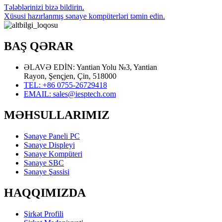
Tələblərinizi bizə bildirin.
Xüsusi hazırlanmış sənaye kompüterləri təmin edin.
BAŞ QƏRAR
ƏLAVƏ EDİN: Yantian Yolu №3, Yantian
Rayon, Şençjen, Çin, 518000
TEL: +86 0755-26729418
EMAIL: sales@iesptech.com
MƏHSULLARIMIZ
Sənaye Paneli PC
Sənaye Displeyi
Sənaye Kompüteri
Sənaye SBC
Sənaye Şassisi
HAQQIMIZDA
Şirkət Profili