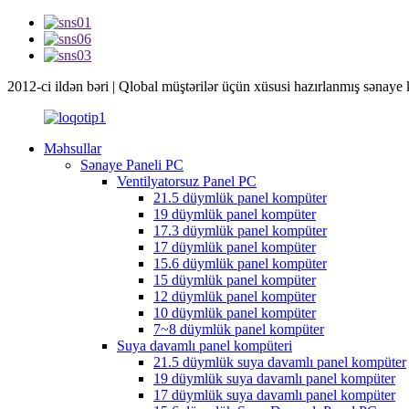
2012-ci ildən bəri | Qlobal müştərilər üçün xüsusi hazırlanmış sənaye 
Məhsullar
Sənaye Paneli PC
Ventilyatorsuz Panel PC
21.5 düymlük panel kompüter
19 düymlük panel kompüter
17.3 düymlük panel kompüter
17 düymlük panel kompüter
15.6 düymlük panel kompüter
15 düymlük panel kompüter
12 düymlük panel kompüter
10 düymlük panel kompüter
7~8 düymlük panel kompüter
Suya davamlı panel kompüteri
21.5 düymlük suya davamlı panel kompüter
19 düymlük suya davamlı panel kompüter
17 düymlük suya davamlı panel kompüter