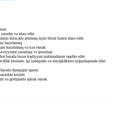
urun
 yaradın və idarə edin
imum dərəcədə artırmaq üçün fürsət hunisi idarə edin
alar hazırlamaq
planı hazırlamaq və icra etmək
əviyyəsini yaratmaq və qorumaq
abət barədə bazar kəşfiyyatı məlumatlarını təqdim edin
ililik hissində, işə sədaqətdə və dəyişikliklərə uyğunlaşmada lider
 barədə danışıqlar aparın
 nəzərdən keçirin
rda və görüşlərdə iştirak etmək