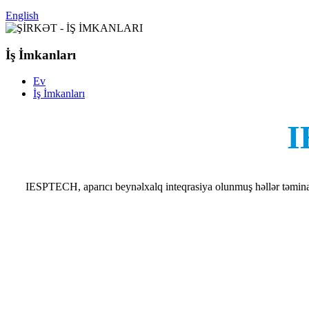
English
İş İmkanları
Ev
İş İmkanları
I
IESPTECH, aparıcı beynəlxalq inteqrasiya olunmuş həllər təminatç