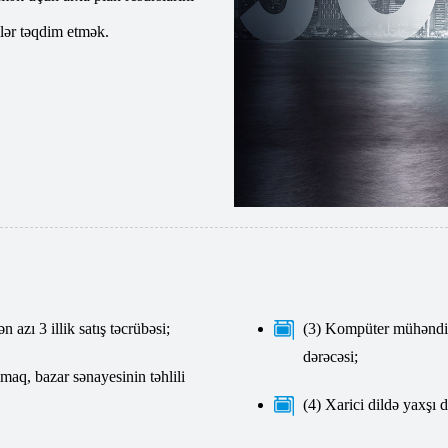
llər təqdim etmək.
 azı 3 illik satış təcrübəsi;
(3) Kompüter mühəndisl
dərəcəsi;
maq, bazar sənayesinin təhlili
(4) Xarici dildə yaxşı 