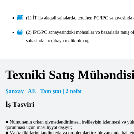
(1) İT ilə əlaqəli sahələrdə, tercihen PC/IPC sənayesində ən
(2) IPC/PC sənayesindəki məhsullar və bazarlarla tanış ol
sahəsində təcrübəyə malik olmaq;
Texniki Satış Mühəndis
Şanxay | AE | Tam ştat | 2 nəfər
İş Təsviri
■ Nümunənin erkən qiymətləndirilməsi, irəliləyişin izlənməsi və y
qorunması üçün məsuliyyət daşıyır;
■ Və öz fikirlərini təqdim edə və problemləri tez bir zamanda həll e