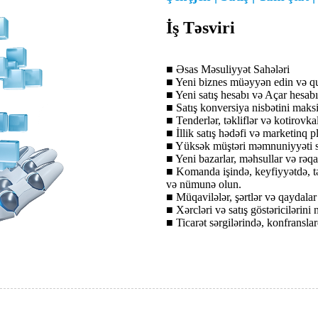
İş Təsviri
■ Əsas Məsuliyyət Sahələri
■ Yeni biznes müəyyən edin və q
■ Yeni satış hesabı və Açar hesabı
■ Satış konversiya nisbətini maks
■ Tenderlər, təkliflər və kotirovk
■ İllik satış hədəfi və marketinq 
■ Yüksək müştəri məmnuniyyəti s
■ Yeni bazarlar, məhsullar və rəq
■ Komanda işində, keyfiyyətdə, təc
və nümunə olun.
■ Müqavilələr, şərtlər və qaydalar
■ Xərcləri və satış göstəricilərini
■ Ticarət sərgilərində, konfransla