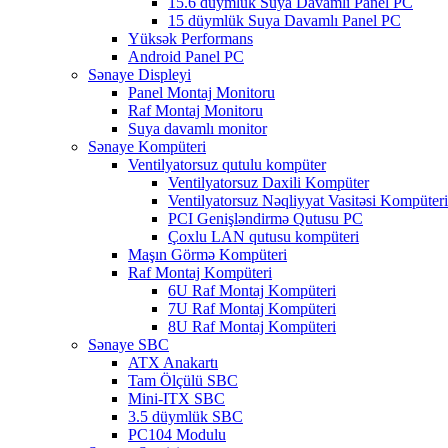
15.6 düymlük Suya Davamlı Panel PC
15 düymlük Suya Davamlı Panel PC
Yüksək Performans
Android Panel PC
Sənaye Displeyi
Panel Montaj Monitoru
Raf Montaj Monitoru
Suya davamlı monitor
Sənaye Kompüteri
Ventilyatorsuz qutulu kompüter
Ventilyatorsuz Daxili Kompüter
Ventilyatorsuz Nəqliyyat Vasitəsi Kompüteri
PCI Genişləndirmə Qutusu PC
Çoxlu LAN qutusu kompüteri
Maşın Görmə Kompüteri
Raf Montaj Kompüteri
6U Raf Montaj Kompüteri
7U Raf Montaj Kompüteri
8U Raf Montaj Kompüteri
Sənaye SBC
ATX Anakartı
Tam Ölçülü SBC
Mini-ITX SBC
3.5 düymlük SBC
PC104 Modulu