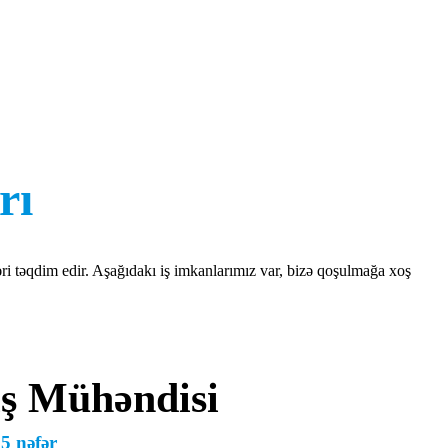
rı
ri təqdim edir. Aşağıdakı iş imkanlarımız var, bizə qoşulmağa xoş
ış Mühəndisi
 5 nəfər