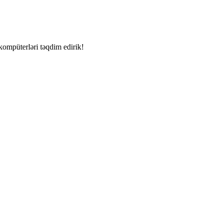
kompüterləri təqdim edirik!