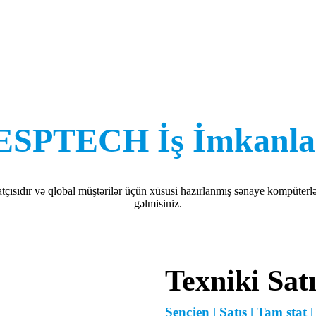
ESPTECH İş İmkanla
ısıdır və qlobal müştərilər üçün xüsusi hazırlanmış sənaye kompüterlə
gəlmisiniz.
Texniki Sat
Şençjen | Satış | Tam ştat |