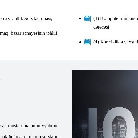
 azı 3 illik satış təcrübəsi;
(3) Kompüter mühəndisl
dərəcəsi
maq, bazar sənayesinin təhlili
(4) Xarici dildə yaxşı 
i
üksək müştəri məmnuniyyətinin
tmək üçün arxa plan resurslarını