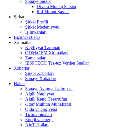
Sənaye Şassisi
Divara Montaj Şassisi
Raf Mount Şassisi
Şirkət
Şirkət Profili
Şirkət Mədəniyyəti
İş İmkanları
Bizimlə Əlaqə
Xidmətlər
Keyfiyyət Təminatı
ODM/OEM Xidmətləri
Zəmanətlər
IESPTECH Tez-tez Verilən Suallar
Xəbərlər
Şirkət Xəbərləri
Sənaye Xəbərləri
Həllər
Sənaye Avtomatlaşdırması
Ağıllı Nəqliyyat
Ağıllı Kənd Təsərrüfatı
Ətraf Mühitin Mühafizəsi
Qida və Gigiyena
Ticarət binaları
Enerji və enerji
AIoT Həlləri