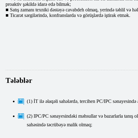
proaktiv şəkildə idarə edə bilmək;
■ Satış zamanı texniki dəstəyə cavabdeh olmaq, yerində təhlil və hə
■ Ticarət sərgilərində, konfranslarda və görüşlərdə iştirak etmək.
Tələblər
(1) İT ilə əlaqəli sahələrdə, tercihen PC/IPC sənayesində ən
(2) IPC/PC sənayesindəki məhsullar və bazarlarla tanış ol
sahəsində təcrübəyə malik olmaq;