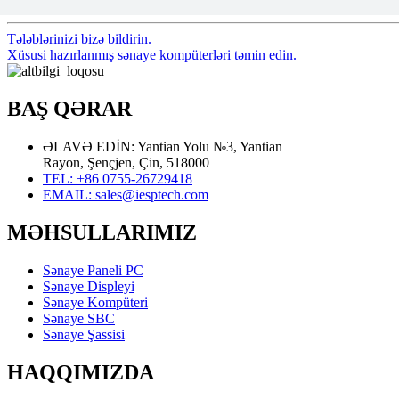
Tələblərinizi bizə bildirin.
Xüsusi hazırlanmış sənaye kompüterləri təmin edin.
BAŞ QƏRAR
ƏLAVƏ EDİN: Yantian Yolu №3, Yantian
Rayon, Şençjen, Çin, 518000
TEL: +86 0755-26729418
EMAIL: sales@iesptech.com
MƏHSULLARIMIZ
Sənaye Paneli PC
Sənaye Displeyi
Sənaye Kompüteri
Sənaye SBC
Sənaye Şassisi
HAQQIMIZDA