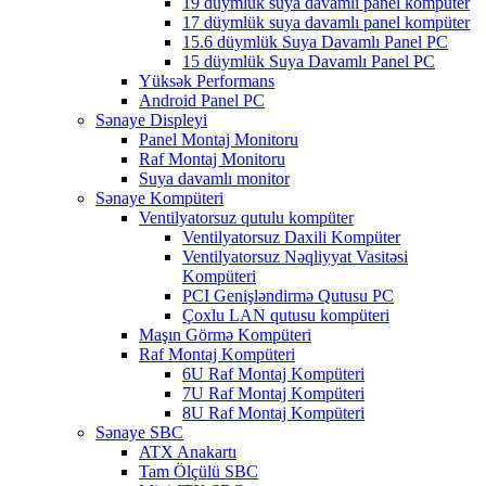
19 düymlük suya davamlı panel kompüter
17 düymlük suya davamlı panel kompüter
15.6 düymlük Suya Davamlı Panel PC
15 düymlük Suya Davamlı Panel PC
Yüksək Performans
Android Panel PC
Sənaye Displeyi
Panel Montaj Monitoru
Raf Montaj Monitoru
Suya davamlı monitor
Sənaye Kompüteri
Ventilyatorsuz qutulu kompüter
Ventilyatorsuz Daxili Kompüter
Ventilyatorsuz Nəqliyyat Vasitəsi
Kompüteri
PCI Genişləndirmə Qutusu PC
Çoxlu LAN qutusu kompüteri
Maşın Görmə Kompüteri
Raf Montaj Kompüteri
6U Raf Montaj Kompüteri
7U Raf Montaj Kompüteri
8U Raf Montaj Kompüteri
Sənaye SBC
ATX Anakartı
Tam Ölçülü SBC