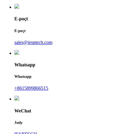
E-poçt
E-poçt
sales@iesptech.com
Whatsapp
Whatsapp
+8615899866515
WeChat
Judy