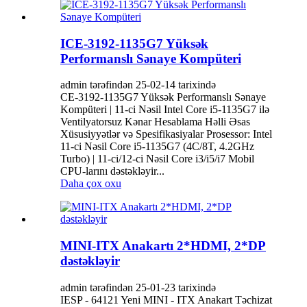
ICE-3192-1135G7 Yüksək
Performanslı Sənaye Kompüteri
admin tərəfindən 25-02-14 tarixində
CE-3192-1135G7 Yüksək Performanslı Sənaye
Kompüteri | 11-ci Nəsil Intel Core i5-1135G7 ilə
Ventilyatorsuz Kənar Hesablama Həlli Əsas
Xüsusiyyətlər və Spesifikasiyalar Prosessor: Intel
11-ci Nəsil Core i5-1135G7 (4C/8T, 4.2GHz
Turbo) | 11-ci/12-ci Nəsil Core i3/i5/i7 Mobil
CPU-larını dəstəkləyir...
Daha çox oxu
MINI-ITX Anakartı 2*HDMI, 2*DP
dəstəkləyir
admin tərəfindən 25-01-23 tarixində
IESP - 64121 Yeni MINI - ITX Anakart Təchizat