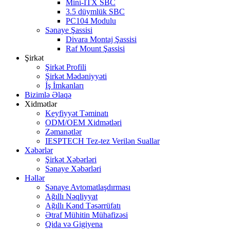
Mini-ITX SBC
3.5 düymlük SBC
PC104 Modulu
Sənaye Şassisi
Divara Montaj Şassisi
Raf Mount Şassisi
Şirkət
Şirkət Profili
Şirkət Mədəniyyəti
İş İmkanları
Bizimlə Əlaqə
Xidmətlər
Keyfiyyət Təminatı
ODM/OEM Xidmətləri
Zəmanətlər
IESPTECH Tez-tez Verilən Suallar
Xəbərlər
Şirkət Xəbərləri
Sənaye Xəbərləri
Həllər
Sənaye Avtomatlaşdırması
Ağıllı Nəqliyyat
Ağıllı Kənd Təsərrüfatı
Ətraf Mühitin Mühafizəsi
Qida və Gigiyena