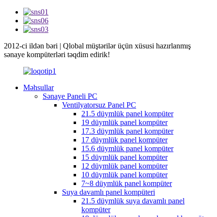
2012-ci ildən bəri | Qlobal müştərilər üçün xüsusi hazırlanmış
sənaye kompüterləri təqdim edirik!
Məhsullar
Sənaye Paneli PC
Ventilyatorsuz Panel PC
21.5 düymlük panel kompüter
19 düymlük panel kompüter
17.3 düymlük panel kompüter
17 düymlük panel kompüter
15.6 düymlük panel kompüter
15 düymlük panel kompüter
12 düymlük panel kompüter
10 düymlük panel kompüter
7~8 düymlük panel kompüter
Suya davamlı panel kompüteri
21.5 düymlük suya davamlı panel
kompüter