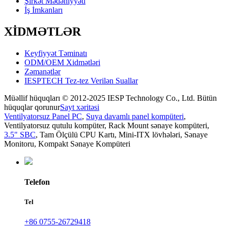
Şirkət Mədəniyyəti
İş İmkanları
XİDMƏTLƏR
Keyfiyyət Təminatı
ODM/OEM Xidmətləri
Zəmanətlər
IESPTECH Tez-tez Verilən Suallar
Müəllif hüquqları © 2012-2025 IESP Technology Co., Ltd. Bütün
hüquqlar qorunur
Sayt xəritəsi
Ventilyatorsuz Panel PC
,
Suya davamlı panel kompüteri
,
Ventilyatorsuz qutulu kompüter
,
Rack Mount sənaye kompüteri
,
3.5" SBC
,
Tam Ölçülü CPU Kartı
,
Mini-ITX lövhələri
,
Sənaye
Monitoru
,
Kompakt Sənaye Kompüteri
Telefon
Tel
+86 0755-26729418