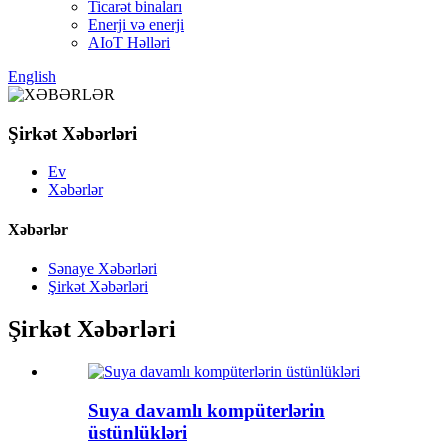
Ticarət binaları
Enerji və enerji
AIoT Həlləri
English
Şirkət Xəbərləri
Ev
Xəbərlər
Xəbərlər
Sənaye Xəbərləri
Şirkət Xəbərləri
Şirkət Xəbərləri
Suya davamlı kompüterlərin
üstünlükləri