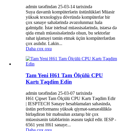
admin tərəfindən 25-03-14 tarixində
Suya davamlı kompüterlərin üstünlükləri Müasir
yüksək texnologiya dövründə kompüterlər bir
çox sənaye sahələrində əvəzolunmaz hala
gəlmişdir. İstər istehsal müəssisələrində, istərsə də
qida emalı müəssisələrində olsun, bu sektorlar
rahat işləməyi təmin etmək üçün kompüterlərdən
çox asılıdır. Lakin...
Daha çox oxu
Tam Yeni H61 Tam Ölçülü CPU
Kartı Təqdim Edin
admin tərəfindən 25-03-07 tarixində
H61 Çipset Tam Ölçülü CPU Kartı Təqdim Edir
| IESPTECH Sənaye hesablamaları sahəsində,
üstün performansı yüksək qiymət-səmərəliliklə
birləşdirən bir məhsulun axtarışı bir çox
müəssisənin tələblərinin əsasını təşkil edir. IESP -
6561 yeni H61 sənaye...
Daha çox oxu