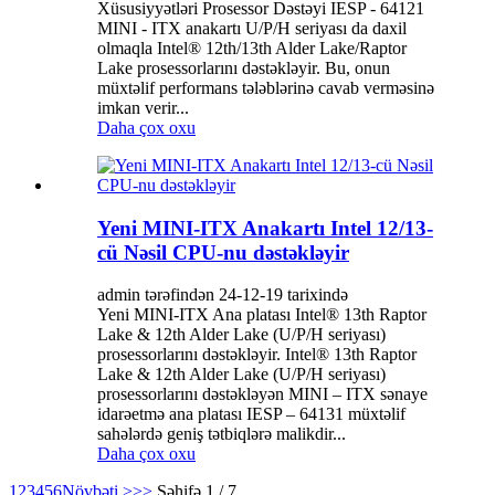
Xüsusiyyətləri Prosessor Dəstəyi IESP - 64121
MINI - ITX anakartı U/P/H seriyası da daxil
olmaqla Intel® 12th/13th Alder Lake/Raptor
Lake prosessorlarını dəstəkləyir. Bu, onun
müxtəlif performans tələblərinə cavab verməsinə
imkan verir...
Daha çox oxu
Yeni MINI-ITX Anakartı Intel 12/13-
cü Nəsil CPU-nu dəstəkləyir
admin tərəfindən 24-12-19 tarixində
Yeni MINI-ITX Ana platası Intel® 13th Raptor
Lake & 12th Alder Lake (U/P/H seriyası)
prosessorlarını dəstəkləyir. Intel® 13th Raptor
Lake & 12th Alder Lake (U/P/H seriyası)
prosessorlarını dəstəkləyən MINI – ITX sənaye
idarəetmə ana platası IESP – 64131 müxtəlif
sahələrdə geniş tətbiqlərə malikdir...
Daha çox oxu
1
2
3
4
5
6
Növbəti >
>>
Səhifə 1 / 7