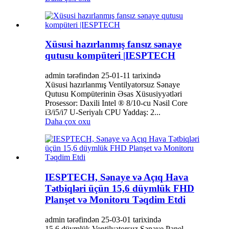
Xüsusi hazırlanmış fansız sənaye
qutusu kompüteri |IESPTECH
admin tərəfindən 25-01-11 tarixində
Xüsusi hazırlanmış Ventilyatorsuz Sənaye
Qutusu Kompüterinin Əsas Xüsusiyyətləri
Prosessor: Daxili Intel ® 8/10-cu Nəsil Core
i3/i5/i7 U-Seriyalı CPU Yaddaş: 2...
Daha çox oxu
IESPTECH, Sənaye və Açıq Hava
Tətbiqləri üçün 15,6 düymlük FHD
Planşet və Monitoru Təqdim Etdi
admin tərəfindən 25-03-01 tarixində
15.6 düymlük Ventilyatorsuz Sənaye Panel