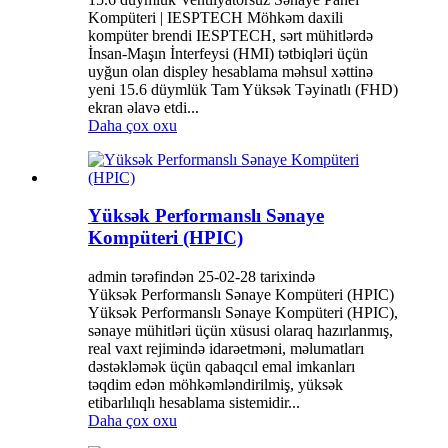
Kompüteri | IESPTECH Möhkəm daxili
kompüter brendi IESPTECH, sərt mühitlərdə
İnsan-Maşın İnterfeysi (HMI) tətbiqləri üçün
uyğun olan displey hesablama məhsul xəttinə
yeni 15.6 düymlük Tam Yüksək Təyinatlı (FHD)
ekran əlavə etdi...
Daha çox oxu
Yüksək Performanslı Sənaye
Kompüteri (HPIC)
admin tərəfindən 25-02-28 tarixində
Yüksək Performanslı Sənaye Kompüteri (HPIC)
Yüksək Performanslı Sənaye Kompüteri (HPIC),
sənaye mühitləri üçün xüsusi olaraq hazırlanmış,
real vaxt rejimində idarəetməni, məlumatları
dəstəkləmək üçün qabaqcıl emal imkanları
təqdim edən möhkəmləndirilmiş, yüksək
etibarlılıqlı hesablama sistemidir...
Daha çox oxu