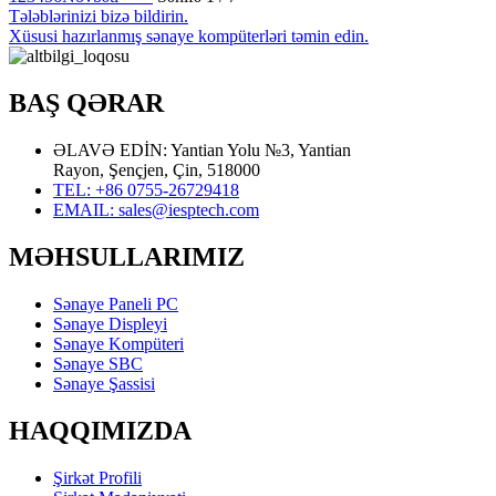
Tələblərinizi bizə bildirin.
Xüsusi hazırlanmış sənaye kompüterləri təmin edin.
BAŞ QƏRAR
ƏLAVƏ EDİN: Yantian Yolu №3, Yantian
Rayon, Şençjen, Çin, 518000
TEL: +86 0755-26729418
EMAIL: sales@iesptech.com
MƏHSULLARIMIZ
Sənaye Paneli PC
Sənaye Displeyi
Sənaye Kompüteri
Sənaye SBC
Sənaye Şassisi
HAQQIMIZDA
Şirkət Profili