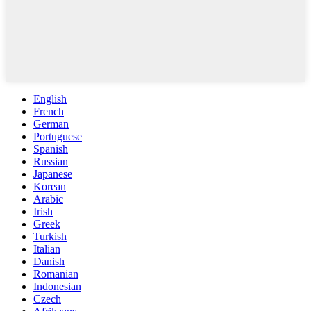
English
French
German
Portuguese
Spanish
Russian
Japanese
Korean
Arabic
Irish
Greek
Turkish
Italian
Danish
Romanian
Indonesian
Czech