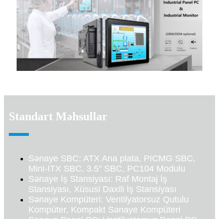
Standart Məhsullar
Sənaye SBC: ATX Ana plata, PICMG SBC,
Mini-ITX SBC, 3.5" SBC, PC104 Modulu
Sənaye İş Stansiyası: Raf Montaj İş
Stansiyası, Xüsusi Daxili İş Stansiyası
Sənaye Kompüteri: Ventilyatorsuz Qutulu
Kompüter, Kompakt Sənaye Kompüteri