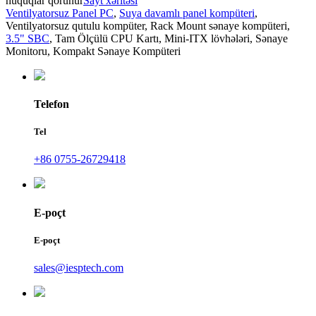
hüquqlar qorunur
Sayt xəritəsi
Ventilyatorsuz Panel PC
,
Suya davamlı panel kompüteri
,
Ventilyatorsuz qutulu kompüter
,
Rack Mount sənaye kompüteri
,
3.5" SBC
,
Tam Ölçülü CPU Kartı
,
Mini-ITX lövhələri
,
Sənaye
Monitoru
,
Kompakt Sənaye Kompüteri
Telefon
Tel
+86 0755-26729418
E-poçt
E-poçt
sales@iesptech.com