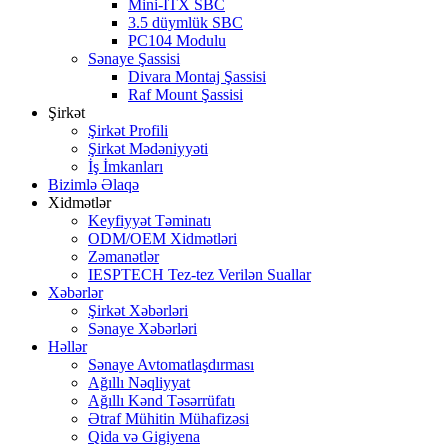
Mini-ITX SBC
3.5 düymlük SBC
PC104 Modulu
Sənaye Şassisi
Divara Montaj Şassisi
Raf Mount Şassisi
Şirkət
Şirkət Profili
Şirkət Mədəniyyəti
İş İmkanları
Bizimlə Əlaqə
Xidmətlər
Keyfiyyət Təminatı
ODM/OEM Xidmətləri
Zəmanətlər
IESPTECH Tez-tez Verilən Suallar
Xəbərlər
Şirkət Xəbərləri
Sənaye Xəbərləri
Həllər
Sənaye Avtomatlaşdırması
Ağıllı Nəqliyyat
Ağıllı Kənd Təsərrüfatı
Ətraf Mühitin Mühafizəsi
Qida və Gigiyena