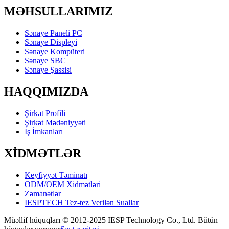
MƏHSULLARIMIZ
Sənaye Paneli PC
Sənaye Displeyi
Sənaye Kompüteri
Sənaye SBC
Sənaye Şassisi
HAQQIMIZDA
Şirkət Profili
Şirkət Mədəniyyəti
İş İmkanları
XİDMƏTLƏR
Keyfiyyət Təminatı
ODM/OEM Xidmətləri
Zəmanətlər
IESPTECH Tez-tez Verilən Suallar
Müəllif hüquqları © 2012-2025 IESP Technology Co., Ltd. Bütün