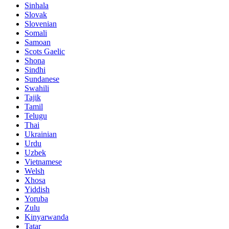
Sinhala
Slovak
Slovenian
Somali
Samoan
Scots Gaelic
Shona
Sindhi
Sundanese
Swahili
Tajik
Tamil
Telugu
Thai
Ukrainian
Urdu
Uzbek
Vietnamese
Welsh
Xhosa
Yiddish
Yoruba
Zulu
Kinyarwanda
Tatar