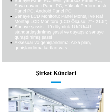
Sənaye Panel PC: Ventilyatorsuz Panel PC,
Suya davamlı Panel PC, Yüksək Performanslı
Panel PC, Android Panel PC
Sənaye LCD Monitoru: Panel Montajı və Raf
Montajı LCD Monitoru (LCD Ölçüsü: 7”~ 21.5”)
Sənaye şassisi: 19 düymlük 1U/2U/4U
standartlaşdırılmış şassi və dayaqsız sənaye
quraşdırılmış şassi
Aksesuar və genişləndirmə: Arxa plan,
genişləndirmə kartları və s.
Şirkət Küncləri