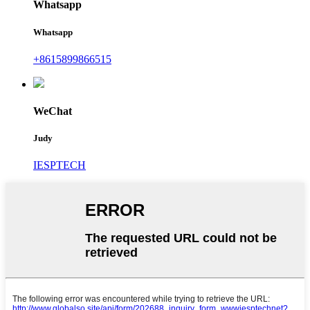
Whatsapp
Whatsapp
+8615899866515
WeChat
Judy
IESPTECH