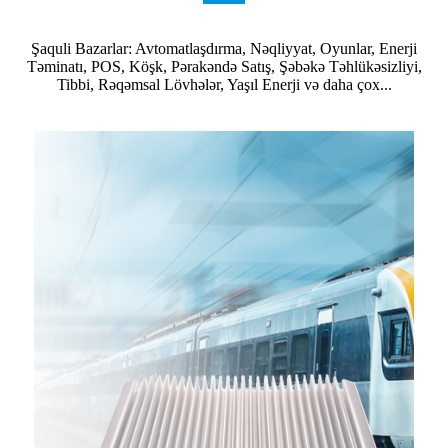
Şaquli Bazarlar: Avtomatlaşdırma, Nəqliyyat, Oyunlar, Enerji
Təminatı, POS, Köşk, Pərakəndə Satış, Şəbəkə Təhlükəsizliyi,
Tibbi, Rəqəmsal Lövhələr, Yaşıl Enerji və daha çox...