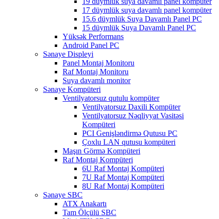
19 düymlük suya davamlı panel kompüter
17 düymlük suya davamlı panel kompüter
15.6 düymlük Suya Davamlı Panel PC
15 düymlük Suya Davamlı Panel PC
Yüksək Performans
Android Panel PC
Sənaye Displeyi
Panel Montaj Monitoru
Raf Montaj Monitoru
Suya davamlı monitor
Sənaye Kompüteri
Ventilyatorsuz qutulu kompüter
Ventilyatorsuz Daxili Kompüter
Ventilyatorsuz Nəqliyyat Vasitəsi
Kompüteri
PCI Genişləndirmə Qutusu PC
Çoxlu LAN qutusu kompüteri
Maşın Görmə Kompüteri
Raf Montaj Kompüteri
6U Raf Montaj Kompüteri
7U Raf Montaj Kompüteri
8U Raf Montaj Kompüteri
Sənaye SBC
ATX Anakartı
Tam Ölçülü SBC