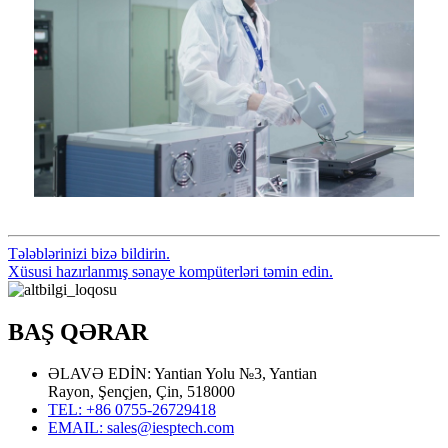
Tələblərinizi bizə bildirin.
Xüsusi hazırlanmış sənaye kompüterləri təmin edin.
BAŞ QƏRAR
ƏLAVƏ EDİN: Yantian Yolu №3, Yantian
Rayon, Şençjen, Çin, 518000
TEL: +86 0755-26729418
EMAIL: sales@iesptech.com