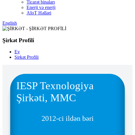
Ticarət binaları
Enerji və enerji
AIoT Həlləri
English
Şirkət Profili
Ev
Şirkət Profili
IESP Texnologiya
Şirkəti, MMC
2012-ci ildən bəri