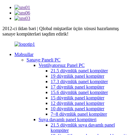
2012-ci ildən bəri | Qlobal müştərilər üçün xüsusi hazırlanmış
sənaye kompüterləri təqdim edirik!
Məhsullar
Sənaye Paneli PC
Ventilyatorsuz Panel PC
21.5 düymlük panel kompüter
19 düymlük panel kompüter
17.3 düymlük panel kompüter
17 düymlük panel kompüter
15.6 düymlük panel kompüter
15 düymlük panel kompüter
12 düymlük panel kompüter
10 düymlük panel kompüter
7~8 düymlük panel kompüter
Suya davamlı panel kompüteri
21.5 düymlük suya davamlı panel
kompüter