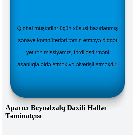
Qlobal müştərilər üçün xüsusi hazırlanmış
sənaye kompüterləri təmin etməyə diqqət
yetirən missiyamız, fərdiləşdirməni
asanlıqla əldə etmək və əlverişli etməkdir.
Aparıcı Beynəlxalq Daxili Həllər
Təminatçısı