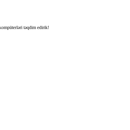
kompüterləri təqdim edirik!