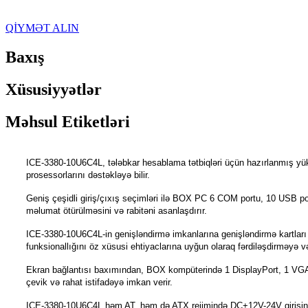
QİYMƏT ALIN
Baxış
Xüsusiyyətlər
Məhsul Etiketləri
ICE-3380-10U6C4L, tələbkar hesablama tətbiqləri üçün hazırlanmış yüks
prosessorlarını dəstəkləyə bilir.
Geniş çeşidli giriş/çıxış seçimləri ilə BOX PC 6 COM portu, 10 USB port
məlumat ötürülməsini və rabitəni asanlaşdırır.
ICE-3380-10U6C4L-in genişləndirmə imkanlarına genişləndirmə kartları 
funksionallığını öz xüsusi ehtiyaclarına uyğun olaraq fərdiləşdirməyə v
Ekran bağlantısı baxımından, BOX kompüterində 1 DisplayPort, 1 VGA p
çevik və rahat istifadəyə imkan verir.
ICE-3380-10U6C4L həm AT, həm də ATX rejimində DC+12V-24V girişini dəstə