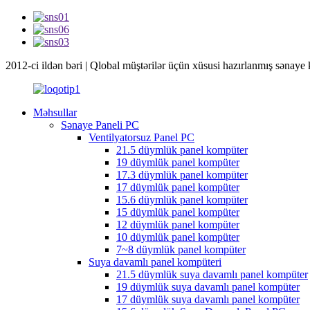
2012-ci ildən bəri | Qlobal müştərilər üçün xüsusi hazırlanmış sənaye 
Məhsullar
Sənaye Paneli PC
Ventilyatorsuz Panel PC
21.5 düymlük panel kompüter
19 düymlük panel kompüter
17.3 düymlük panel kompüter
17 düymlük panel kompüter
15.6 düymlük panel kompüter
15 düymlük panel kompüter
12 düymlük panel kompüter
10 düymlük panel kompüter
7~8 düymlük panel kompüter
Suya davamlı panel kompüteri
21.5 düymlük suya davamlı panel kompüter
19 düymlük suya davamlı panel kompüter
17 düymlük suya davamlı panel kompüter