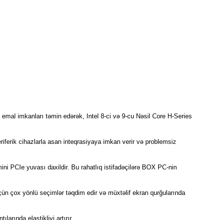
emal imkanları təmin edərək, Intel 8-ci və 9-cu Nəsil Core H-Series
riferik cihazlarla asan inteqrasiyaya imkan verir və problemsiz
ni PCIe yuvası daxildir. Bu rahatlıq istifadəçilərə BOX PC-nin
ün çox yönlü seçimlər təqdim edir və müxtəlif ekran qurğularında
arında elastikliyi artırır.