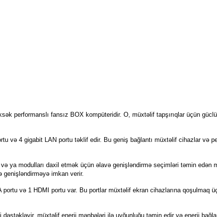
ək performanslı fansız BOX kompüteridir. O, müxtəlif tapşırıqlar üçün güclü 
u və 4 gigabit LAN portu təklif edir. Bu geniş bağlantı müxtəlif cihazlar və pe
və ya modulları daxil etmək üçün əlavə genişləndirmə seçimləri təmin edən mi
ə genişləndirməyə imkan verir.
ortu və 1 HDMI portu var. Bu portlar müxtəlif ekran cihazlarına qoşulmaq üç
kləyir, müxtəlif enerji mənbələri ilə uyğunluğu təmin edir və enerji bağlantıl