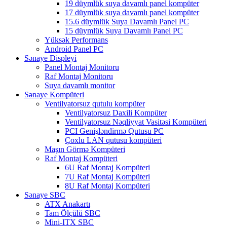
19 düymlük suya davamlı panel kompüter
17 düymlük suya davamlı panel kompüter
15.6 düymlük Suya Davamlı Panel PC
15 düymlük Suya Davamlı Panel PC
Yüksək Performans
Android Panel PC
Sənaye Displeyi
Panel Montaj Monitoru
Raf Montaj Monitoru
Suya davamlı monitor
Sənaye Kompüteri
Ventilyatorsuz qutulu kompüter
Ventilyatorsuz Daxili Kompüter
Ventilyatorsuz Nəqliyyat Vasitəsi Kompüteri
PCI Genişləndirmə Qutusu PC
Çoxlu LAN qutusu kompüteri
Maşın Görmə Kompüteri
Raf Montaj Kompüteri
6U Raf Montaj Kompüteri
7U Raf Montaj Kompüteri
8U Raf Montaj Kompüteri
Sənaye SBC
ATX Anakartı
Tam Ölçülü SBC
Mini-ITX SBC