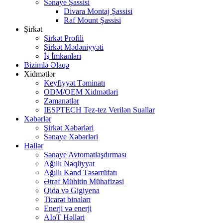
Sənaye Şassisi
Divara Montaj Şassisi
Raf Mount Şassisi
Şirkət
Şirkət Profili
Şirkət Mədəniyyəti
İş İmkanları
Bizimlə Əlaqə
Xidmətlər
Keyfiyyət Təminatı
ODM/OEM Xidmətləri
Zəmanətlər
IESPTECH Tez-tez Verilən Suallar
Xəbərlər
Şirkət Xəbərləri
Sənaye Xəbərləri
Həllər
Sənaye Avtomatlaşdırması
Ağıllı Nəqliyyat
Ağıllı Kənd Təsərrüfatı
Ətraf Mühitin Mühafizəsi
Qida və Gigiyena
Ticarət binaları
Enerji və enerji
AIoT Həlləri