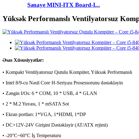
Sənaye MINI-ITX Board-I...
Yüksək Performanslı Ventilyatorsuz K
Əsas Xüsusiyyətlər:
• Kompakt Ventilyatorsuz Qutulu Kompüter, Yüksək Performanslı
• Intel 8/9-cu Nəsil Core H-Seriyası Prosessorunu dəstəkləyin
• Zəngin I/Os: 6 * COM, 10 * USB, 4 * GLAN
• 2 * M.2 Yuvası, 1 * mSATA Sot
• Ekran portları: 1*VGA, 1*HDMI, 1*DP
• DC+12V-24V Girişini Dəstəkləyir (AT/ATX rejimi)
• -20°C~60°C İş Temperaturu