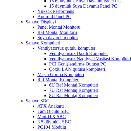
15.6 düymlük Suya Davamlı Panel PC
15 düymlük Suya Davamlı Panel PC
Yüksək Performans
Android Panel PC
Sənaye Displeyi
Panel Montaj Monitoru
Raf Montaj Monitoru
Suya davamlı monitor
Sənaye Kompüteri
Ventilyatorsuz qutulu kompüter
Ventilyatorsuz Daxili Kompüter
Ventilyatorsuz Nəqliyyat Vasitəsi Kompüteri
PCI Genişləndirmə Qutusu PC
Çoxlu LAN qutusu kompüteri
Maşın Görmə Kompüteri
Raf Montaj Kompüteri
6U Raf Montaj Kompüteri
7U Raf Montaj Kompüteri
8U Raf Montaj Kompüteri
Sənaye SBC
ATX Anakartı
Tam Ölçülü SBC
Mini-ITX SBC
3.5 düymlük SBC
PC104 Modulu