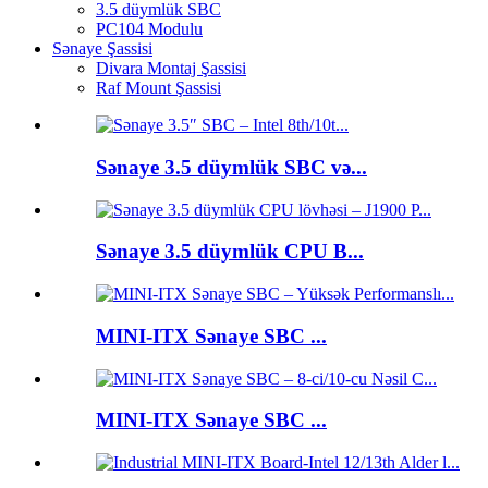
3.5 düymlük SBC
PC104 Modulu
Sənaye Şassisi
Divara Montaj Şassisi
Raf Mount Şassisi
Sənaye 3.5 düymlük SBC və...
Sənaye 3.5 düymlük CPU B...
MINI-ITX Sənaye SBC ...
MINI-ITX Sənaye SBC ...